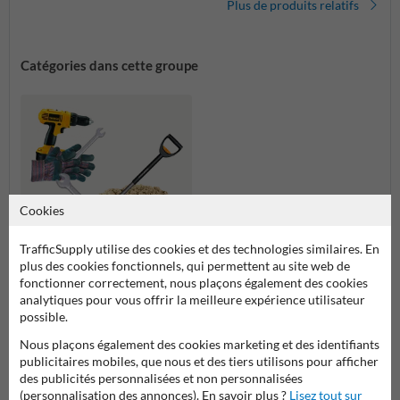
Plus de produits relatifs
Catégories dans cette groupe
Cookies
TrafficSupply utilise des cookies et des technologies similaires. En
plus des cookies fonctionnels, qui permettent au site web de
fonctionner correctement, nous plaçons également des cookies
Placement et montage
analytiques pour vous offrir la meilleure expérience utilisateur
possible.
Placement et montage
Nous plaçons également des cookies marketing et des identifiants
publicitaires mobiles, que nous et des tiers utilisons pour afficher
des publicités personnalisées et non personnalisées
(personnalisation des annonces). En savoir plus ?
Lisez tout sur