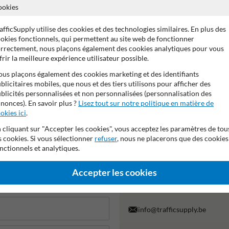
ookies
afficSupply utilise des cookies et des technologies similaires. En plus des
okies fonctionnels, qui permettent au site web de fonctionner
rrectement, nous plaçons également des cookies analytiques pour vous
frir la meilleure expérience utilisateur possible.
Miroirs thermorésistants
Placement et montage
us plaçons également des cookies marketing et des identifiants
blicitaires mobiles, que nous et des tiers utilisons pour afficher des
Miroirs
blicités personnalisées et non personnalisées (personnalisation des
nonces). En savoir plus ?
Lisez tout sur notre politique en matière de
okies ici
.
 cliquant sur "Accepter les cookies", vous acceptez les paramètres de tou
s cookies. Si vous sélectionner
refuser
, nous ne placerons que des cookies
nctionnels et analytiques.
Contactez-nous
Nous sommes joignables les jour
Accepter les cookies
Des questions ? Envoyez un e-m
vous répondrons dès que possib
info@trafficsupply.be