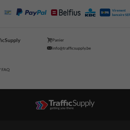
Virement
bancaire SE
ficSupply
Panier
info@trafficsupply.be
 / FAQ