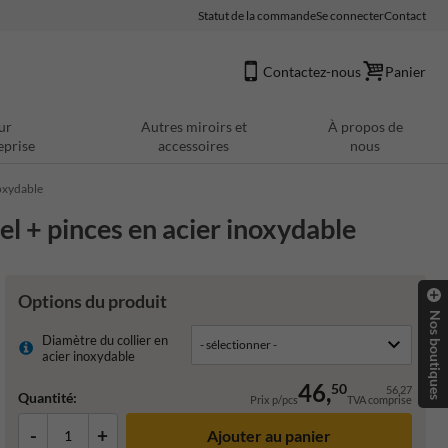
Statut de la commande
Se connecter
Contact
Contactez-nous
Panier
ur
Autres miroirs et
À propos de
eprise
accessoires
nous
noxydable
el + pinces en acier inoxydable
Options du produit
Nos boutiques
Diamètre du collier en
acier inoxydable
46,
50
56,27
Quantité:
Prix p/pcs
TVA comprise
-
+
Ajouter au panier