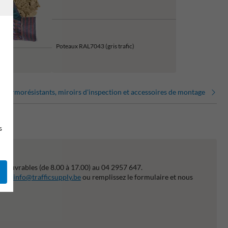
Poteaux RAL7043 (gris trafic)
 thermorésistants, miroirs d'inspection et accessoires de montage
s
s ouvrables (de 8.00 à 17.00) au 04 2957 647.
ail à
info@trafficsupply.be
ou remplissez le formulaire et nous
le.