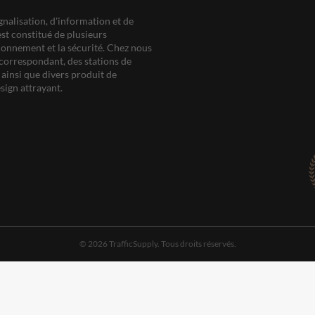
gnalisation, d'information et de
est constitué de plusieurs
ationnement et la sécurité. Chez nous
correspondant, des stations de
ainsi que divers produit de
sign attrayant.
© 2026 TrafficSupply. Tous droits réservés.