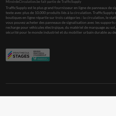
MiroirdeCirculation.be fait partie de TrafficSupply
TrafficSupply est le plus grand fournisseur en ligne de panneaux de si
texte avec plus de 10.000 produits liés à la circulation. TrafficSupply 
boutiques en ligne répartie sur trois catégories : la circulation, le st
vous pouvez acheter des panneaux de signalisation avec les supports 
recharge pour véhicules électrqique, du matériel de marquage au sol, 
sécurité pour le monde industriel et du mobilier urbain durable au de