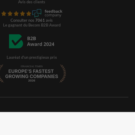
Avis des clients
Consulter nos
7061
avis
Le gagnant du Becom B2B Award
Lauréat d'un prestigieux prix