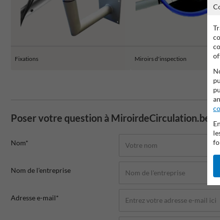
C
Tr
co
co
of
Fixations
Miroirs d'inspection
No
pu
pu
an
co
Poser votre question à MiroirdeCirculation.be
En
le
fo
Nom*
Nom de l'entreprise
Adresse e-mail*