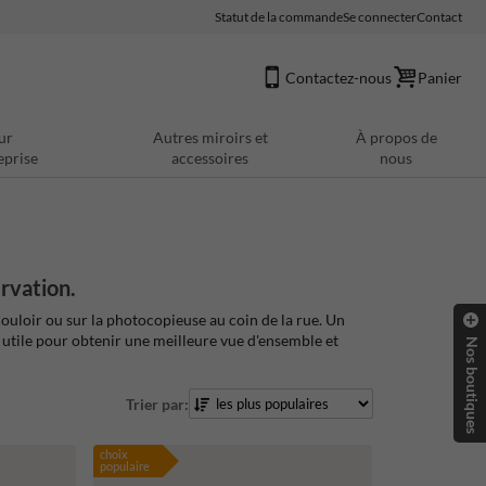
Statut de la commande
Se connecter
Contact
Contactez-nous
Panier
ur
Autres miroirs et
À propos de
eprise
accessoires
nous
rvation.
ouloir ou sur la photocopieuse au coin de la rue. Un
 utile pour obtenir une meilleure vue d'ensemble et
Nos boutiques
Trier par:
choix
populaire