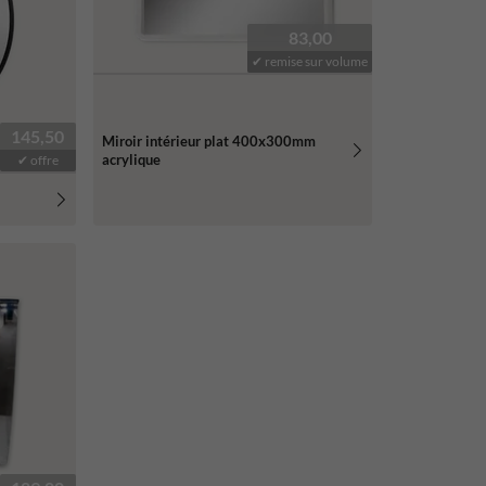
83,00
✔ remise sur volume
145,50
Miroir intérieur plat 400x300mm
acrylique
✔ offre