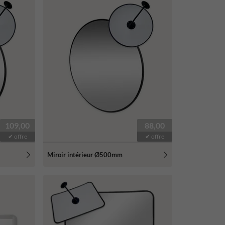
109,00
88,00
✔ offre
✔ offre
Miroir intérieur Ø500mm