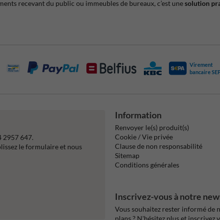
sements recevant du public ou immeubles de bureaux, c’est une
solution pr
Virement
bancaire SE
Information
Renvoyer le(s) produit(s)
Cookie / Vie privée
4 2957 647.
Clause de non responsabilité
issez le formulaire et nous
Sitemap
Conditions générales
Inscrivez-vous à notre new
Vous souhaitez rester informé de n
plans ? N'hésitez plus et inscrivez 