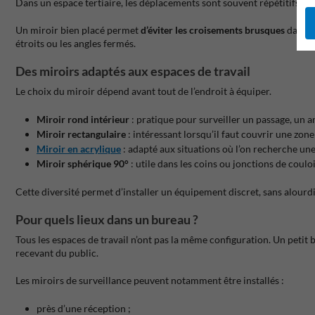
Dans un espace tertiaire, les déplacements sont souvent répétitifs : en
Un miroir bien placé permet
d’éviter les croisements brusques
dans l
étroits ou les angles fermés.
Des miroirs adaptés aux espaces de travail
Le choix du miroir dépend avant tout de l’endroit à équiper.
Miroir rond intérieur
: pratique pour surveiller un passage, un a
Miroir rectangulaire
: intéressant lorsqu’il faut couvrir une zon
Miroir en acrylique
: adapté aux situations où l’on recherche une
Miroir sphérique 90°
: utile dans les coins ou jonctions de couloi
Cette diversité permet d’installer un équipement discret, sans alourd
Pour quels lieux dans un bureau ?
Tous les espaces de travail n’ont pas la même configuration. Un peti
recevant du public.
Les miroirs de surveillance peuvent notamment être installés :
près d’une réception ;