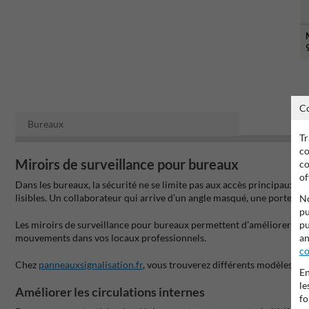
C
Bureaux
Tr
co
Miroirs de surveillance pour bureaux
co
of
Dans les bureaux, la sécurité ne se limite pas aux accès principaux. L
lisibles. Un collaborateur qui arrive d’un angle masqué, une porte qu
No
pu
pu
Les miroirs de surveillance pour bureaux permettent d’améliorer la p
an
mouvements dans vos locaux professionnels.
co
Chez
panneauxsignalisation.fr
, vous trouverez différents modèles ada
En
le
Améliorer les circulations internes
fo