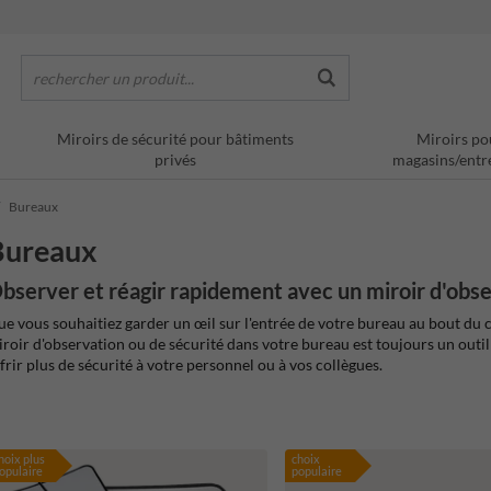
rechercher un produit...
Miroirs de sécurité pour bâtiments
Miroirs po
privés
magasins/entr
Bureaux
Bureaux
bserver et réagir rapidement avec un miroir d'obse
e vous souhaitiez garder un œil sur l'entrée de votre bureau au bout du c
roir d'observation ou de sécurité dans votre bureau est toujours un outil
frir plus de sécurité à votre personnel ou à vos collègues.
hoix plus
choix
opulaire
populaire