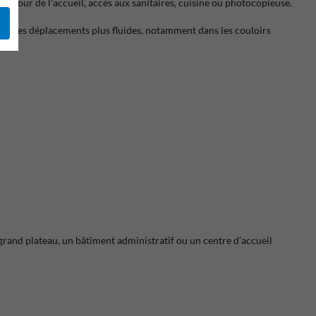
n autour de l’accueil, accès aux sanitaires, cuisine ou photocopieuse.
rend les déplacements plus fluides, notamment dans les couloirs
grand plateau, un bâtiment administratif ou un centre d’accueil