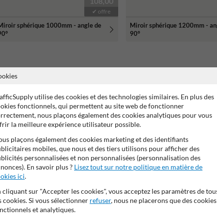
108,00
✔ offre
Miroir sphérique 1000mm - angle de
Miroir sphérique 1200mm - an
90°
90°
ookies
afficSupply utilise des cookies et des technologies similaires. En plus des
okies fonctionnels, qui permettent au site web de fonctionner
rrectement, nous plaçons également des cookies analytiques pour vous
frir la meilleure expérience utilisateur possible.
es couloirs, coins de passage, zones d’accueil, espaces d’impression ou cir
i s’ouvre sur un passage fréquenté ou une zone commune sans visibilité d
us plaçons également des cookies marketing et des identifiants
blicitaires mobiles, que nous et des tiers utilisons pour afficher des
blicités personnalisées et non personnalisées (personnalisation des
erception des espaces sans installer de système complexe. Ils permettent
nonces). En savoir plus ?
Lisez tout sur notre politique en matière de
okies ici
.
ptés aux environnements intérieurs : miroirs ronds, rectangulaires, plats 
 cliquant sur "Accepter les cookies", vous acceptez les paramètres de tou
s cookies. Si vous sélectionner
refuser
, nous ne placerons que des cookies
nctionnels et analytiques.