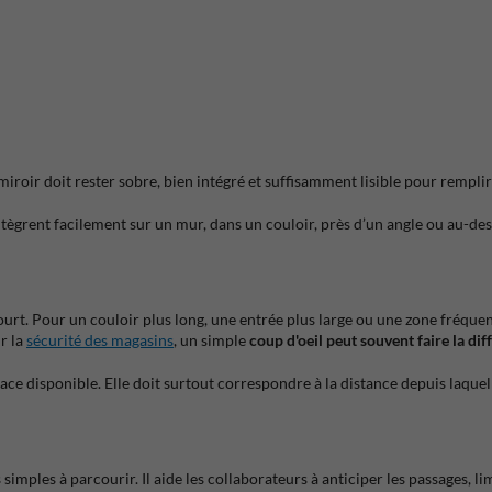
Le miroir doit rester sobre, bien intégré et suffisamment lisible pour rempli
’intègrent facilement sur un mur, dans un couloir, près d’un angle ou au-
ourt. Pour un couloir plus long, une entrée plus large ou une zone fréq
r la
sécurité des magasins
, un simple
coup d'oeil peut souvent faire la dif
lace disponible. Elle doit surtout correspondre à la distance depuis laquel
simples à parcourir. Il aide les collaborateurs à anticiper les passages, li