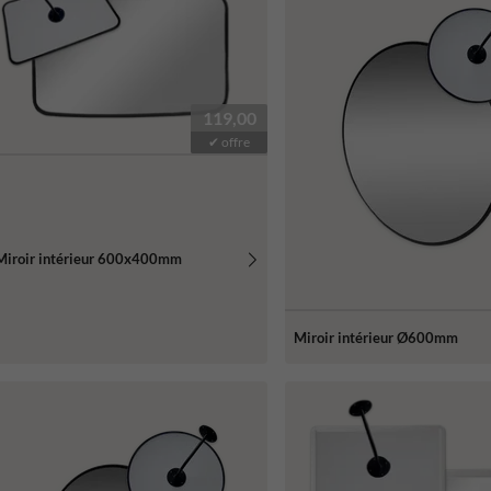
119,00
✔ offre
Miroir intérieur 600x400mm
Miroir intérieur Ø600mm