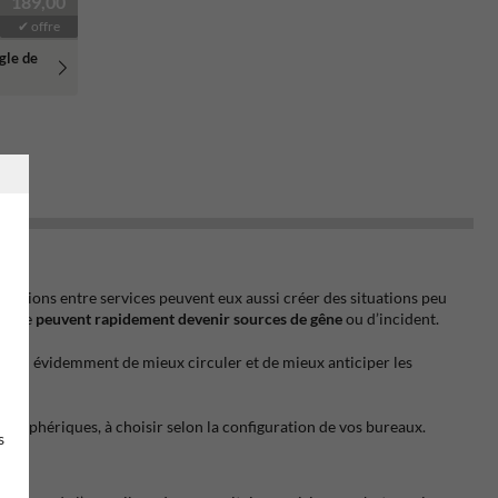
189,00
✔ offre
gle de
culations entre services peuvent eux aussi créer des situations peu
irecte
peuvent rapidement devenir sources de gêne
ou d’incident.
 bien évidemment de mieux circuler et de mieux anticiper les
ou sphériques, à choisir selon la configuration de vos bureaux.
s