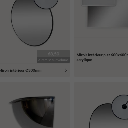
68,50
Miroir intérieur plat 600x40
acrylique
✔ remise sur volume
Miroir intérieur Ø300mm