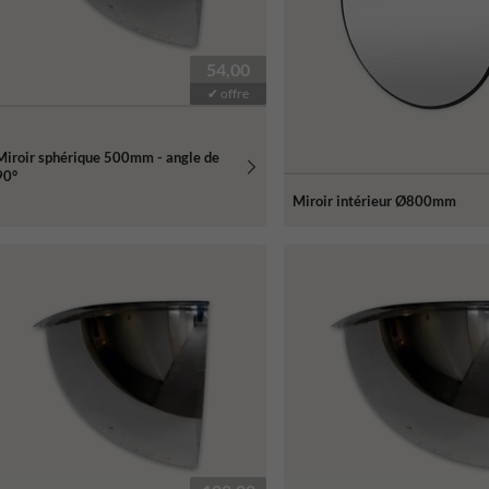
54,00
✔ offre
Miroir sphérique 500mm - angle de
90°
Miroir intérieur Ø800mm