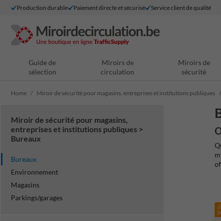
Production durable
Paiement directe et sécurisé
Service client de qualité
Guide de
Miroirs de
Miroirs de
sélection
circulation
sécurité
Home
Miroir de sécurité pour magasins, entreprises et institutions publiques
Miroir de sécurité pour magasins,
entreprises et institutions publiques >
O
Bureaux
Qu
mi
Bureaux
of
Environnement
Magasins
Parkings/garages
c
p