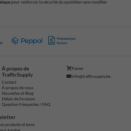
atique
pour renforcer la sécurité du quotidien sans modifier
Paiement par
PA
facture
À propos de
Panier
TrafficSupply
info@trafficsupply.be
Contact
À propos de nous
Nouvelles et Blog
Délais de livraison
Question fréquentes / FAQ
sletter
os produits et bons
vous à notre