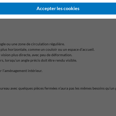
trée et sortie des bureaux, passages vers les salles de réunion, circulatio
Accepter les cookies
es zones où la visibilité manque. Il apporte un repère visuel immédiat et 
ngle ou une zone de circulation régulière.
e plus horizontale, comme un couloir ou un espace d’accueil.
 vision plus directe, avec peu de déformation.
rs, lorsqu’un angle précis doit être rendu visible.
ir l’aménagement intérieur.
t bureau avec quelques pièces fermées n’aura pas les mêmes besoins qu’un 