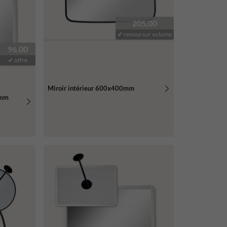
205,00
✔ remise sur volume
96,00
✔ offre
Miroir intérieur 600x400mm
0mm