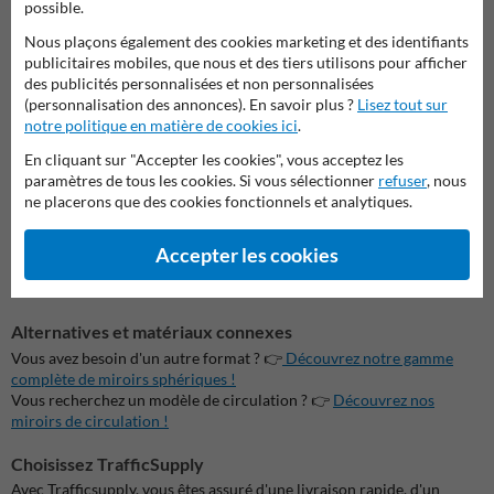
possible.
À qui le miroir sphérique 1000 mm convient-il ?
Nous plaçons également des cookies marketing et des identifiants
publicitaires mobiles, que nous et des tiers utilisons pour afficher
Entreprises avec circulation interne
des publicités personnalisées et non personnalisées
Gestionnaires de parkings souterrains
(personnalisation des annonces). En savoir plus ?
Lisez tout sur
Commerçants avec de grandes surfaces au sol
notre politique en matière de cookies ici
.
Services de sécurité et conseillers en prévention
Facility managers dans des bâtiments publics ou industriels
En cliquant sur "Accepter les cookies", vous acceptez les
paramètres de tous les cookies. Si vous sélectionner
refuser
, nous
Comment fixer le miroir sphérique 1000 mm ?
ne placerons que des cookies fonctionnels et analytiques.
Il suffit de placer le miroir sur un mur ou au plafond à un angle de 90°
Accepter les cookies
et de le visser ou de le coller solidement. La distance maximale de
vision est de 12 mètres entre le miroir et l'observateur.
Alternatives et matériaux connexes
Vous avez besoin d'un autre format ? 👉
Découvrez notre gamme
complète de miroirs sphériques !
Vous recherchez un modèle de circulation ? 👉
Découvrez nos
miroirs de circulation !
Choisissez TrafficSupply
Avec Trafficsupply, vous êtes assuré d'une livraison rapide, d'un