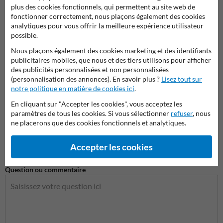
plus des cookies fonctionnels, qui permettent au site web de
Nom de l'entreprise
fonctionner correctement, nous plaçons également des cookies
analytiques pour vous offrir la meilleure expérience utilisateur
possible.
Adresse e-mail*
Nous plaçons également des cookies marketing et des identifiants
publicitaires mobiles, que nous et des tiers utilisons pour afficher
des publicités personnalisées et non personnalisées
(personnalisation des annonces). En savoir plus ?
Lisez tout sur
notre politique en matière de cookies ici
.
Numéro de téléphone
En cliquant sur "Accepter les cookies", vous acceptez les
paramètres de tous les cookies. Si vous sélectionner
refuser
, nous
ne placerons que des cookies fonctionnels et analytiques.
Question sur produit
Accepter les cookies
Question ou commentaire