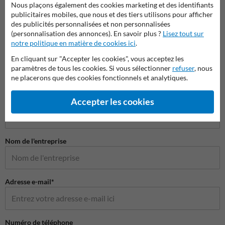
Nous plaçons également des cookies marketing et des identifiants
publicitaires mobiles, que nous et des tiers utilisons pour afficher
Miroir de sécurité pour magasins, entreprises et institutions
des publicités personnalisées et non personnalisées
(personnalisation des annonces). En savoir plus ?
Lisez tout sur
publiques
notre politique en matière de cookies ici
.
En cliquant sur "Accepter les cookies", vous acceptez les
paramètres de tous les cookies. Si vous sélectionner
refuser
, nous
ne placerons que des cookies fonctionnels et analytiques.
Poser votre question à MiroirdeCirculation.be
Nom*
Accepter les cookies
Nom de l'entreprise
Adresse e-mail*
Numéro de téléphone