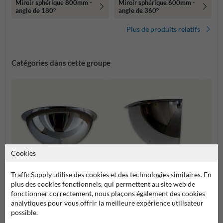
Miroir sphérique 800mm -
Miroir sphérique 600mm -
angle de 180°
angle de 360°
Plus de produits relatifs
Catégories dans cette groupe
Cookies
TrafficSupply utilise des cookies et des technologies similaires. En
plus des cookies fonctionnels, qui permettent au site web de
fonctionner correctement, nous plaçons également des cookies
Parkings/garages
Magasins
analytiques pour vous offrir la meilleure expérience utilisateur
Burea
possible.