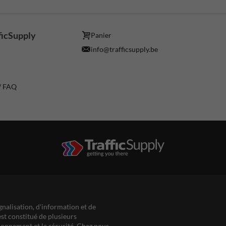
ficSupply
Panier
info@trafficsupply.be
 / FAQ
gnalisation, d'information et de
est constitué de plusieurs
ationnement et la sécurité. Chez nous