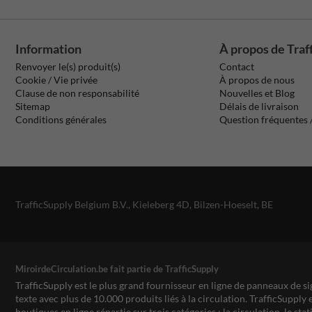
Information
À propos de Traf
Renvoyer le(s) produit(s)
Contact
Cookie / Vie privée
À propos de nous
Clause de non responsabilité
Nouvelles et Blog
Sitemap
Délais de livraison
Conditions générales
Question fréquentes
TrafficSupply Belgium B.V.,
Kieleberg 4D
,
Bilzen-Hoeselt, BE
MiroirdeCirculation.be fait partie de TrafficSupply
TrafficSupply est le plus grand fournisseur en ligne de panneaux de si
texte avec plus de 10.000 produits liés à la circulation. TrafficSupply 
boutiques en ligne répartie sur trois catégories : la circulation, le st