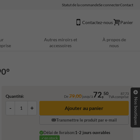
Statut de la commande
Se connecter
Contact
Contactez-nous
Panier
ur
Autres miroirs et
À propos de
eprise
accessoires
nous
90°
72,
50
87,73
79,00
Quantité:
De
jusqu'à
TVA comprise
Nos boutiques
-
+
Ajouter au panier
Transmettre le produit par e-mail
Délai de livraison:
1-2 jours ouvrables
✓en stock