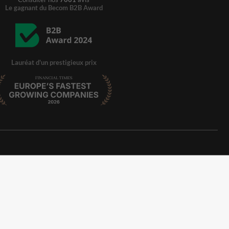
Le gagnant du Becom B2B Award
Lauréat d'un prestigieux prix