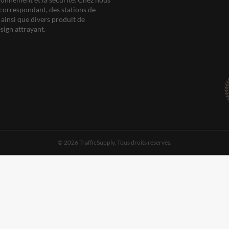
correspondant, des stations de
ainsi que divers produit de
sign attrayant.
© 2026 TrafficSupply. Tous droits réservés.