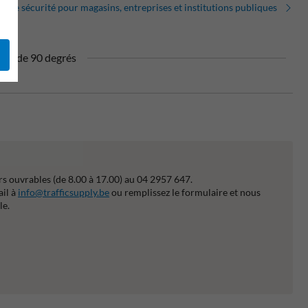
r de sécurité pour magasins, entreprises et institutions publiques
vue de 90 degrés
s ouvrables (de 8.00 à 17.00) au 04 2957 647.
ail à
info@trafficsupply.be
ou remplissez le formulaire et nous
le.