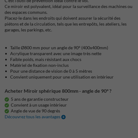
C'est l'outil de prévention idéal contre le vol.
Ce miroir est polyvalent, idéal pour la surveillance des machines ou
des espaces communs.
Placez-le dans les endroits qui doivent assurer la sécurité des
piétons et de la circulation, tels que les entrepôts, les ateliers, les
garages, les parkings, etc.
Taille Ø800 mm pour un angle de 90° (400x400mm)
Acrylique transparent avec une image très nette
Faible poids, mais résistant aux chocs
Matériel de fixation non-inclus
Pour une distance de vision de 0 à 5 mètres
Convient uniquement pour une utilisation en intérieur
Acheter Miroir sphérique 800mm - angle de 90° ?
5 ans de garantie constructeur
Convient à un usage intérieur
Angle de vue de 90 degrés
Découvrez tous les avantages