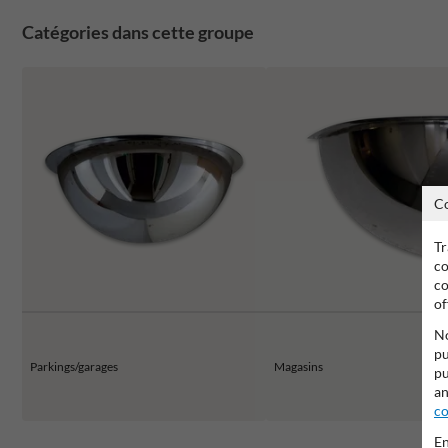
Catégories dans cette groupe
C
Tr
co
co
of
No
pu
Parkings/garages
Magasins
pu
an
co
En