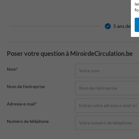
le
fo
5 ans de gar
Poser votre question à MiroirdeCirculation.be
Nom*
Nom de l'entreprise
Adresse e-mail*
Numéro de téléphone