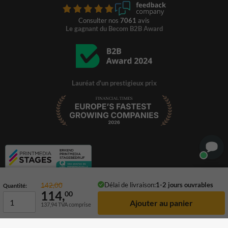
Consulter nos
7061
avis
Le gagnant du Becom B2B Award
Lauréat d'un prestigieux prix
Délai de livraison:
1-2 jours ouvrables
142,00
Quantité:
114,
00
137,94
TVA comprise
© 2026 TrafficSupply. Tous droits réservés.