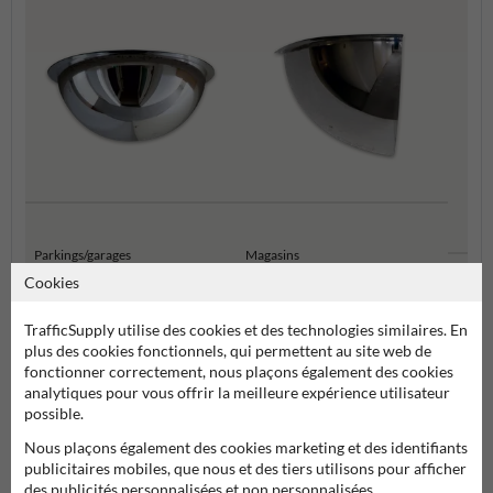
Parkings/garages
Magasins
Burea
Cookies
TrafficSupply utilise des cookies et des technologies similaires. En
Miroir de sécurité pour magasins, entreprises et institutions
plus des cookies fonctionnels, qui permettent au site web de
fonctionner correctement, nous plaçons également des cookies
analytiques pour vous offrir la meilleure expérience utilisateur
publiques
possible.
Nous plaçons également des cookies marketing et des identifiants
publicitaires mobiles, que nous et des tiers utilisons pour afficher
des publicités personnalisées et non personnalisées