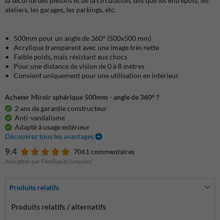
la sécurité des piétons et de la circulation, tels que les entrepôts, les
ateliers, les garages, les parkings, etc.
50
0mm pour un angle de 360° (500x500 mm)
Acrylique transparent avec une image très nette
Faible poids, mais résistant aux chocs
Pour une distance de vision de 0 à 8 mètres
Convient uniquement pour une utilisation en intérieur
Acheter Miroir sphérique 500mm - angle de 360° ?
2 ans de garantie constructeur
Anti-vandalisme
Adapté à usage extérieur
Découvrez tous les avantages
9.4
7061 commentaires
Avis gérés par FeedbackCompany
Produits relatifs
Produits relatifs / alternatifs