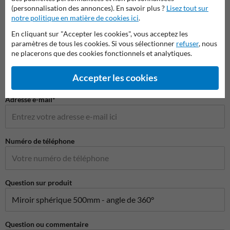
Poser votre question à MiroirdeCirculation.be
(personnalisation des annonces). En savoir plus ?
Lisez tout sur
Nom*
notre politique en matière de cookies ici
.
En cliquant sur "Accepter les cookies", vous acceptez les
paramètres de tous les cookies. Si vous sélectionner
refuser
, nous
ne placerons que des cookies fonctionnels et analytiques.
Nom de l'entreprise
Accepter les cookies
Adresse e-mail*
Numéro de téléphone
Question sur produit
Question ou commentaire