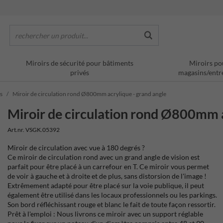
rechercher un produit...
Miroirs de sécurité pour bâtiments
Miroirs po
privés
magasins/entr
s
Miroir de circulation rond Ø800mm acrylique - grand angle
Miroir de circulation rond Ø800mm a
Art.nr. VSGK.05392
Miroir de circulation avec vue à 180 degrés ?
Ce miroir de circulation rond avec un grand angle de vision est
parfait pour être placé à un carrefour en T. Ce miroir vous permet
de voir à gauche et à droite et de plus, sans distorsion de l'image !
Extrêmement adapté pour être placé sur la voie publique, il peut
également être utilisé dans les locaux professionnels ou les parkings.
Son bord réfléchissant rouge et blanc le fait de toute façon ressortir.
Prêt à l'emploi : Nous livrons ce miroir avec un support réglable