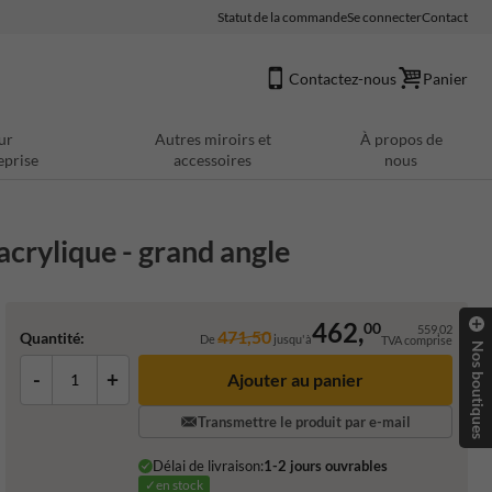
Statut de la commande
Se connecter
Contact
Contactez-nous
Panier
ur
Autres miroirs et
À propos de
eprise
accessoires
nous
crylique - grand angle
462,
00
559,02
471,50
Quantité:
De
jusqu'à
TVA comprise
Nos boutiques
-
+
Ajouter au panier
Transmettre le produit par e-mail
Délai de livraison:
1-2 jours ouvrables
✓en stock