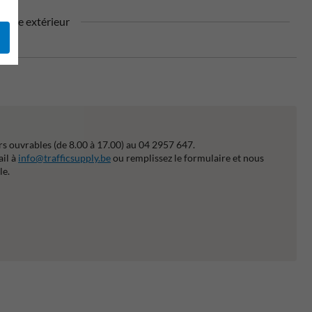
sage extérieur
s ouvrables (de 8.00 à 17.00) au 04 2957 647.
ail à
info@trafficsupply.be
ou remplissez le formulaire et nous
le.