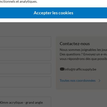
nctionnels et analytiques.
arantie constructeur
Angle de vue de 180 degrés
Adapté à u
Accepter les cookies
Contactez-nous
Nous sommes joignables les jour
Des questions ? Envoyez un e-m
vous répondrons dès que possib
info@trafficsupply.be
Toutes nos coordonnées