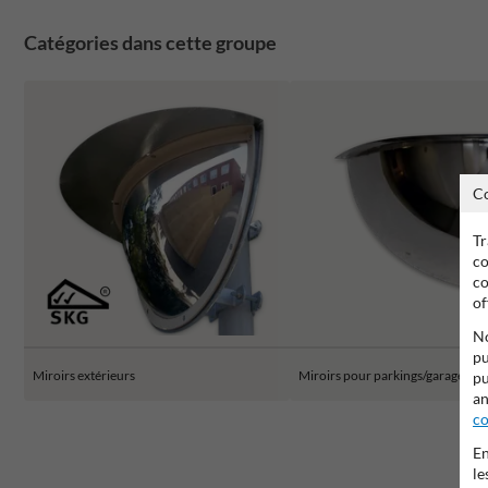
Catégories dans cette groupe
C
Tr
co
co
of
No
pu
Miroirs extérieurs
Miroirs pour parkings/garages
pu
an
co
En
le