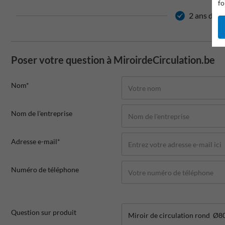
fo
2 ans de g
Poser votre question à MiroirdeCirculation.be
Nom*
Nom de l'entreprise
Adresse e-mail*
Numéro de téléphone
Question sur produit