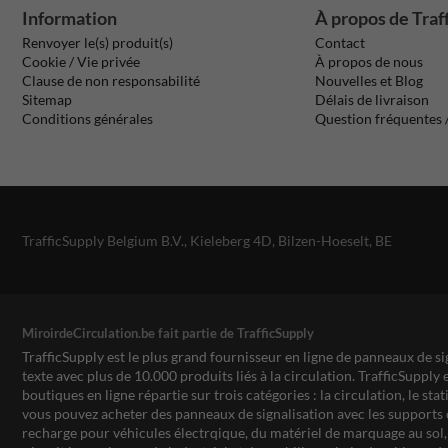
Information
À propos de Traf
Renvoyer le(s) produit(s)
Contact
Cookie / Vie privée
À propos de nous
Clause de non responsabilité
Nouvelles et Blog
Sitemap
Délais de livraison
Conditions générales
Question fréquentes
TrafficSupply Belgium B.V.,
Kieleberg 4D
,
Bilzen-Hoeselt, BE
MiroirdeCirculation.be fait partie de TrafficSupply
TrafficSupply est le plus grand fournisseur en ligne de panneaux de si
texte avec plus de 10.000 produits liés à la circulation. TrafficSupply 
boutiques en ligne répartie sur trois catégories : la circulation, le st
vous pouvez acheter des panneaux de signalisation avec les supports 
recharge pour véhicules électrqique, du matériel de marquage au sol, 