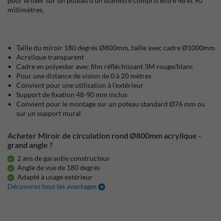
pour le fixer sur un poteau d'un diamètre compris entre 48 et 90
millimètres.
Taille du miroir 180 degrés Ø800mm, taille avec cadre Ø1000mm
Acrylique transparent
Cadre en polyester avec film réfléchissant 3M rouge/blanc
Pour une distance de vision de 0 à 20 mètres
Convient pour une utilisation à l'extérieur
Support de fixation 48-90 mm inclus
Convient pour le montage sur un poteau standard Ø76 mm ou
sur un support mural
Acheter Miroir de circulation rond Ø800mm acrylique -
grand angle ?
2 ans de garantie constructeur
Angle de vue de 180 degrés
Adapté à usage extérieur
Découvrez tous les avantages