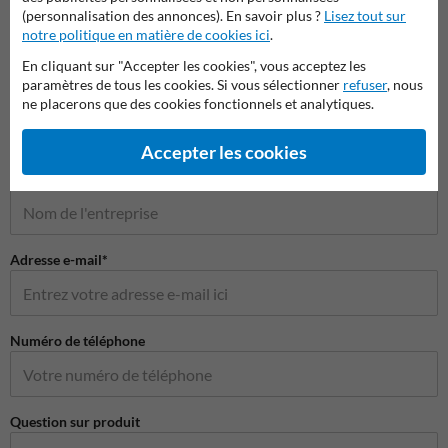
(personnalisation des annonces). En savoir plus ?
Lisez tout sur
notre politique en matière de cookies ici
.
En cliquant sur "Accepter les cookies", vous acceptez les
Poser votre question à MiroirdeCirculation.be
paramètres de tous les cookies. Si vous sélectionner
refuser
, nous
Nom*
ne placerons que des cookies fonctionnels et analytiques.
Accepter les cookies
Nom de l'entreprise
Adresse e-mail*
Numéro de téléphone
Question sur produit