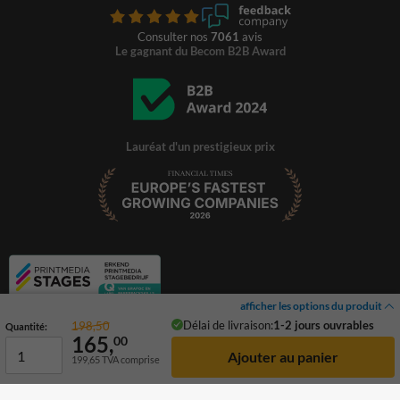
Consulter nos
7061
avis
Le gagnant du Becom B2B Award
Lauréat d'un prestigieux prix
afficher les options du produit
Délai de livraison:
1-2 jours ouvrables
198,50
Quantité:
165,
00
199,65
TVA comprise
© 2026 TrafficSupply. Tous droits réservés.