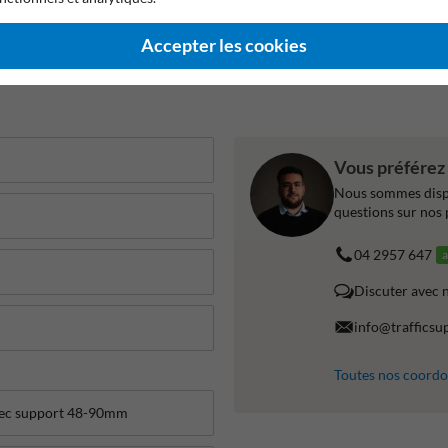
antie constructeur
Convient à un usage intérieur
Angle de 
Accepter les cookies
Vous préférez 
Nous sommes dispo
questions sur nos 
04 2957 647
a
Discuter avec 
info@trafficsu
Toutes nos coord