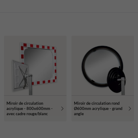
Miroir de circulation
Miroir de circulation rond
acrylique - 800x600mm -
Ø600mm acrylique - grand
avec cadre rouge/blanc
angle