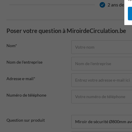
2 ans de gar
Poser votre question à MiroirdeCirculation.be
Nom*
Nom de l'entreprise
Adresse e-mail*
Numéro de téléphone
Question sur produit