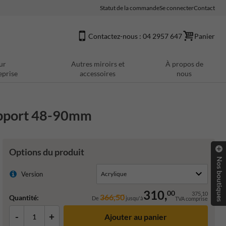
Statut de la commande
Se connecter
Contact
Contactez-nous : 04 2957 647
Panier
ur
Autres miroirs et
À propos de
eprise
accessoires
nous
upport 48-90mm
Options du produit
Nos boutiques
Version
310,
00
375,10
366,50
Quantité:
De
jusqu'à
TVA comprise
-
+
Ajouter au panier