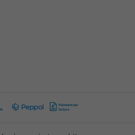
Paiement par
PA
facture