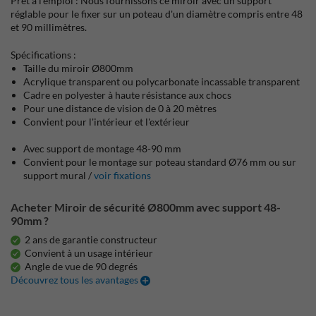
Prêt à l'emploi : Nous fournissons ce miroir avec un support
réglable pour le fixer sur un poteau d'un diamètre compris entre 48
et 90 millimètres.
Spécifications :
Taille du miroir Ø800mm
Acrylique transparent ou polycarbonate incassable transparent
Cadre en polyester à haute résistance aux chocs
Pour une distance de vision de 0 à 20 mètres
Convient pour l'intérieur et l'extérieur
Avec support de montage 48-90 mm
Convient pour le montage sur poteau standard Ø76 mm ou sur
support mural /
voir fixations
Acheter Miroir de sécurité Ø800mm avec support 48-
90mm ?
2 ans de garantie constructeur
Convient à un usage intérieur
Angle de vue de 90 degrés
Découvrez tous les avantages