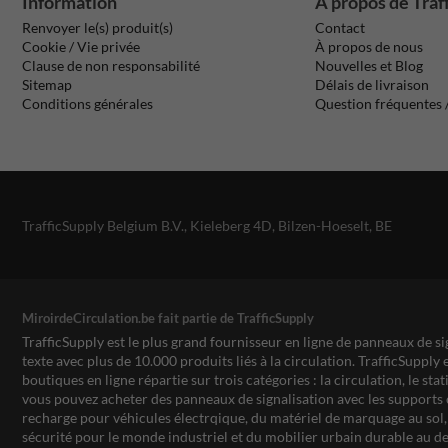
Information
À propos de Traf
Renvoyer le(s) produit(s)
Contact
Cookie / Vie privée
À propos de nous
Clause de non responsabilité
Nouvelles et Blog
Sitemap
Délais de livraison
Conditions générales
Question fréquentes
TrafficSupply Belgium B.V.,
Kieleberg 4D
,
Bilzen-Hoeselt, BE
MiroirdeCirculation.be fait partie de TrafficSupply
TrafficSupply est le plus grand fournisseur en ligne de panneaux de si
texte avec plus de 10.000 produits liés à la circulation. TrafficSupply 
boutiques en ligne répartie sur trois catégories : la circulation, le st
vous pouvez acheter des panneaux de signalisation avec les supports 
recharge pour véhicules électrqique, du matériel de marquage au sol, 
sécurité pour le monde industriel et du mobilier urbain durable au de