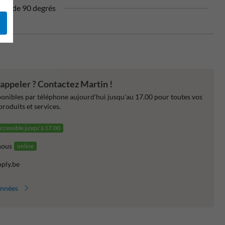
vue de 90 degrés
appeler ? Contactez Martin !
nibles par téléphone aujourd'hui jusqu'au 17.00 pour toutes vos
produits et services.
ccessible jusqu'à 17.00
nous
online
pply.be
onnées