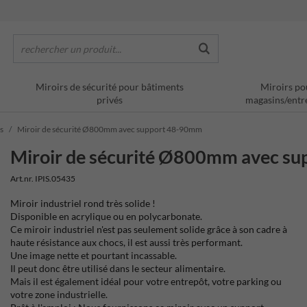
rechercher un produit...
Miroirs de sécurité pour bâtiments
Miroirs po
privés
magasins/entr
s
Miroir de sécurité Ø800mm avec support 48-90mm
Miroir de sécurité Ø800mm avec s
Art.nr. IPIS.05435
Miroir industriel rond très solide !
Disponible en acrylique ou en polycarbonate.
Ce miroir industriel n'est pas seulement solide grâce à son cadre à
haute résistance aux chocs, il est aussi très performant.
Une image nette et pourtant incassable.
Il peut donc être utilisé dans le secteur alimentaire.
Mais il est également idéal pour votre entrepôt, votre parking ou
votre zone industrielle.