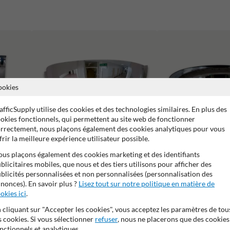
ookies
afficSupply utilise des cookies et des technologies similaires. En plus des
okies fonctionnels, qui permettent au site web de fonctionner
rrectement, nous plaçons également des cookies analytiques pour vous
frir la meilleure expérience utilisateur possible.
us plaçons également des cookies marketing et des identifiants
blicitaires mobiles, que nous et des tiers utilisons pour afficher des
Miroirs intérieurs
Miroirs homologué SKG
blicités personnalisées et non personnalisées (personnalisation des
nonces). En savoir plus ?
Lisez tout sur notre politique en matière de
okies ici
.
 cliquant sur "Accepter les cookies", vous acceptez les paramètres de tou
s cookies. Si vous sélectionner
refuser
, nous ne placerons que des cookies
nctionnels et analytiques.