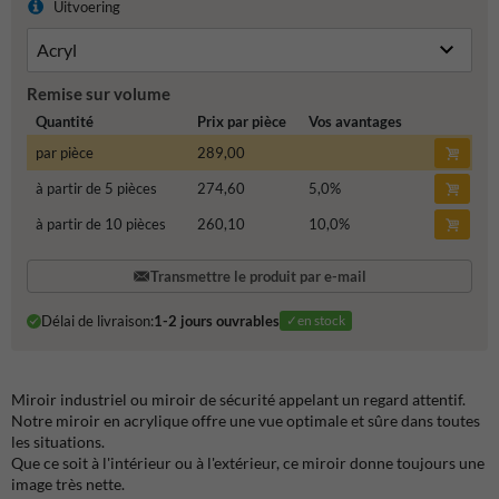
Uitvoering
Remise sur volume
Quantité
Prix par pièce
Vos avantages
par pièce
289,00
à partir de 5 pièces
274,60
5,0
%
à partir de 10 pièces
260,10
10,0
%
Transmettre le produit par e-mail
Délai de livraison:
1-2 jours ouvrables
✓en stock
Miroir industriel ou miroir de sécurité appelant un regard attentif.
Notre miroir en acrylique offre une vue optimale et sûre dans toutes
les situations.
Que ce soit à l'intérieur ou à l'extérieur, ce miroir donne toujours une
image très nette.