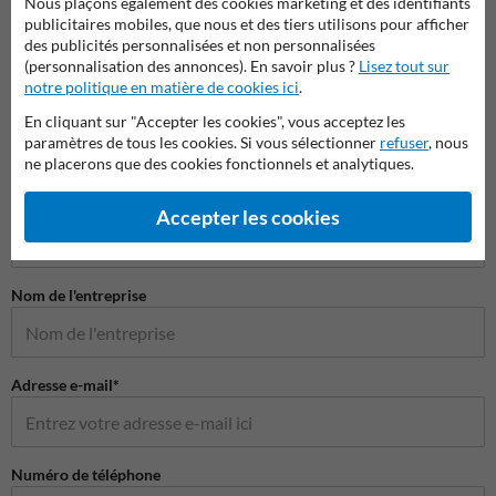
Nous plaçons également des cookies marketing et des identifiants
atelier
publicitaires mobiles, que nous et des tiers utilisons pour afficher
des publicités personnalisées et non personnalisées
(personnalisation des annonces). En savoir plus ?
Lisez tout sur
Miroir de sécurité
notre politique en matière de cookies ici
.
En cliquant sur "Accepter les cookies", vous acceptez les
paramètres de tous les cookies. Si vous sélectionner
refuser
, nous
ne placerons que des cookies fonctionnels et analytiques.
Poser votre question à MiroirdeCirculation.be
Nom*
Accepter les cookies
Nom de l'entreprise
Adresse e-mail*
Numéro de téléphone