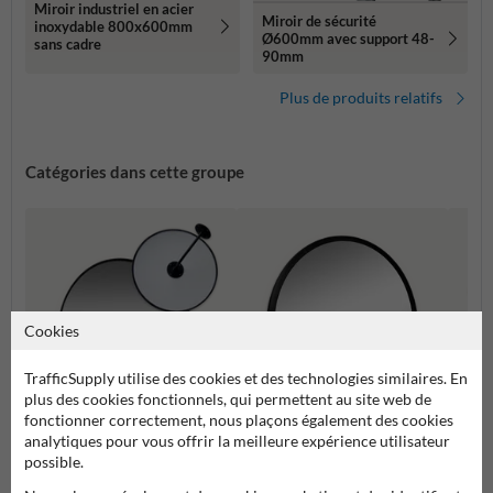
Miroir industriel en acier
Miroir de sécurité
inoxydable 800x600mm
Ø600mm avec support 48-
sans cadre
90mm
Plus de produits relatifs
Catégories dans cette groupe
Cookies
TrafficSupply utilise des cookies et des technologies similaires. En
plus des cookies fonctionnels, qui permettent au site web de
fonctionner correctement, nous plaçons également des cookies
analytiques pour vous offrir la meilleure expérience utilisateur
possible.
Miroir
Entrepôt et chariot élévateur
Processus de production et