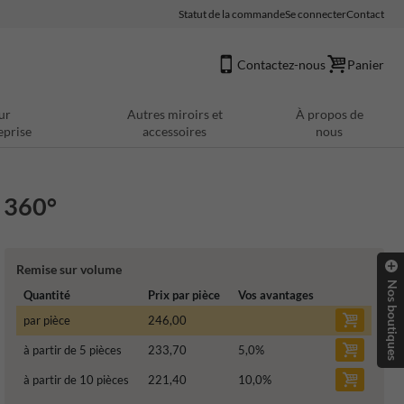
Statut de la commande
Se connecter
Contact
Contactez-nous
Panier
ur
Autres miroirs et
À propos de
eprise
accessoires
nous
 360°
Remise sur volume
Nos boutiques
Quantité
Prix par pièce
Vos avantages
par pièce
246,00
à partir de 5 pièces
233,70
5,0
%
à partir de 10 pièces
221,40
10,0
%