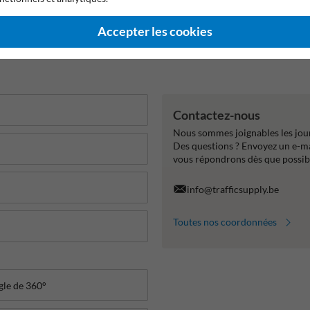
 de garantie constructeur
Anti-vandalisme
Adapté à usage 
Accepter les cookies
Contactez-nous
Nous sommes joignables les jour
Des questions ? Envoyez un e-m
vous répondrons dès que possib
info@trafficsupply.be
Toutes nos coordonnées