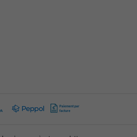
Paiement par
PA
facture