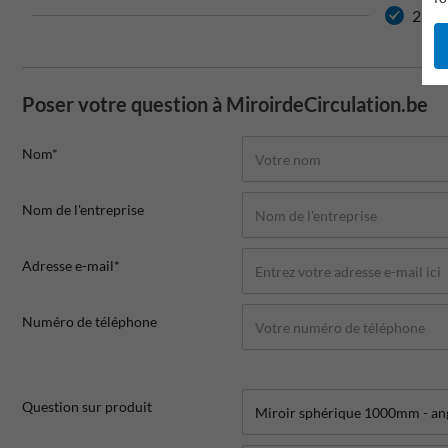
2 ans
Poser votre question à MiroirdeCirculation.be
Nom*
Nom de l'entreprise
Adresse e-mail*
Numéro de téléphone
Question sur produit