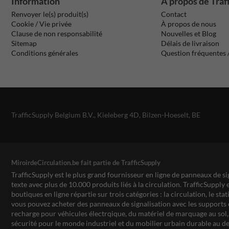
Information
À propos de Traf
Renvoyer le(s) produit(s)
Contact
Cookie / Vie privée
À propos de nous
Clause de non responsabilité
Nouvelles et Blog
Sitemap
Délais de livraison
Conditions générales
Question fréquentes
TrafficSupply Belgium B.V.,
Kieleberg 4D
,
Bilzen-Hoeselt, BE
MiroirdeCirculation.be fait partie de TrafficSupply
TrafficSupply est le plus grand fournisseur en ligne de panneaux de si
texte avec plus de 10.000 produits liés à la circulation. TrafficSupply 
boutiques en ligne répartie sur trois catégories : la circulation, le st
vous pouvez acheter des panneaux de signalisation avec les supports 
recharge pour véhicules électrqique, du matériel de marquage au sol, 
sécurité pour le monde industriel et du mobilier urbain durable au de