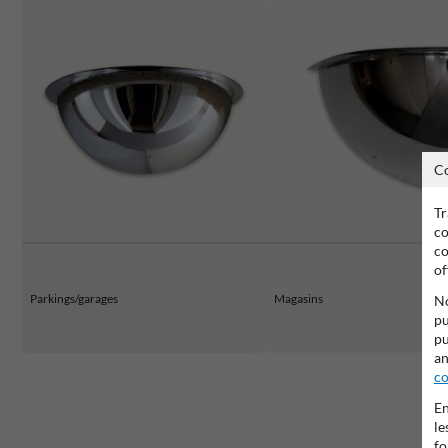
C
Tr
co
co
of
Parkings/garages
Magasins
No
pu
pu
an
co
En
le
fo