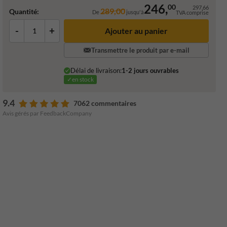
246,
00
297,66
289,00
Quantité:
De
jusqu'à
TVA comprise
-
+
Ajouter au panier
Transmettre le produit par e-mail
Délai de livraison:
1-2 jours ouvrables
✓en stock
9.4
7062 commentaires
Avis gérés par FeedbackCompany