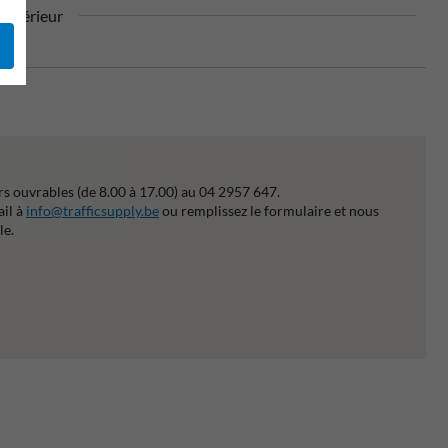
extérieur
s ouvrables (de 8.00 à 17.00) au 04 2957 647.
ail à
info@trafficsupply.be
ou remplissez le formulaire et nous
le.