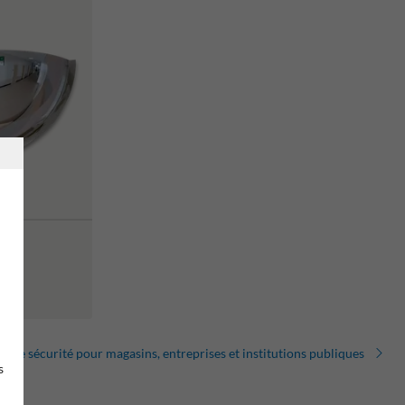
r de sécurité pour magasins, entreprises et institutions publiques
s