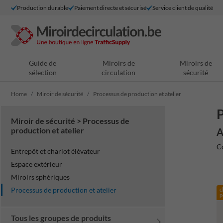
Production durable
Paiement directe et sécurisé
Service client de qualité
Guide de
Miroirs de
Miroirs de
sélection
circulation
sécurité
Home
Miroir de sécurité
Processus de production et atelier
P
Miroir de sécurité > Processus de
production et atelier
A
Co
Entrepôt et chariot élévateur
Espace extérieur
Miroirs sphériques
Processus de production et atelier
c
p
Tous les groupes de produits