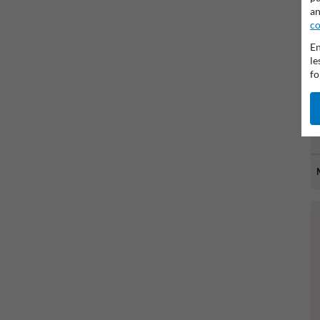
an
co
En
le
fo