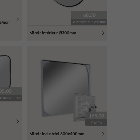
68,50
✔ remise sur volume
e/noir
Miroir intérieur Ø300mm
05,00
e sur volume
165,00
✔ offre
Miroir industriel 600x400mm