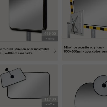
469,00
✔ offre
Miroir de sécurité acrylique -
Miroir industriel en acier inoxydable
800x600mm - avec cadre jaun
800x600mm sans cadre
119,00
✔ offre