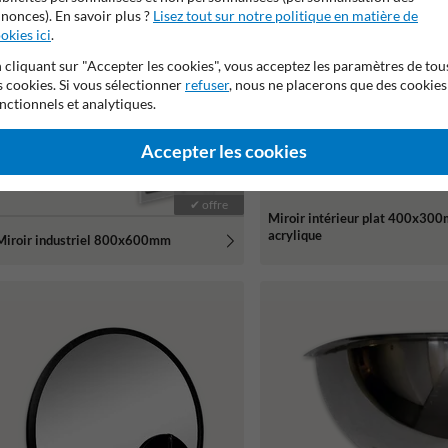
nonces). En savoir plus ?
Lisez tout sur notre politique en matière de
okies ici
.
 cliquant sur "Accepter les cookies", vous acceptez les paramètres de tou
s cookies. Si vous sélectionner
refuser
, nous ne placerons que des cookies
nctionnels et analytiques.
Accepter les cookies
✔ remis
248,00
✔ offre
Miroir intérieur plat 400x30
acrylique
Miroir industriel 800x600mm