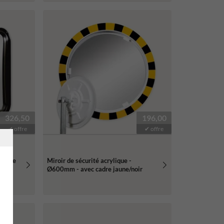
326,50
196,00
✔ offre
✔ offre
ydable
Miroir de sécurité acrylique -
Ø600mm - avec cadre jaune/noir