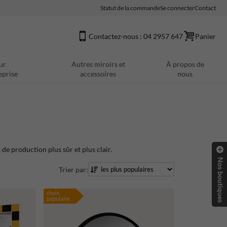
Statut de la commande
Se connecter
Contact
Contactez-nous : 04 2957 647
Panier
ur
Autres miroirs et
À propos de
eprise
accessoires
nous
e production plus sûr et plus clair.
Nos boutiques
Trier par:
choix
populaire