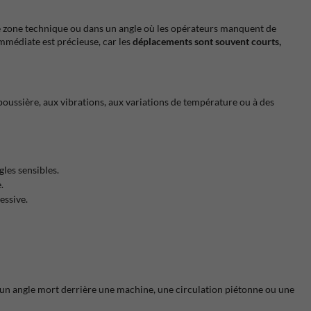
une zone technique ou dans un angle où les opérateurs manquent de
immédiate est précieuse, car les
déplacements sont souvent courts,
 poussière, aux vibrations, aux variations de température ou à des
gles sensibles.
.
essive.
ne, un angle mort derrière une machine, une circulation piétonne ou une