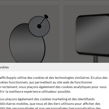
ookies
145,50
afficSupply utilise des cookies et des technologies similaires. En plus des
Miroir industriel en acier inox
✔ offre
okies fonctionnels, qui permettent au site web de fonctionner
600x450mm sans cadre
rrectement, nous plaçons également des cookies analytiques pour vous
Miroir intérieur Ø800mm
frir la meilleure expérience utilisateur possible.
us plaçons également des cookies marketing et des identifiants
blicitaires mobiles, que nous et des tiers utilisons pour afficher des
blicités personnalisées et non personnalisées (personnalisation des