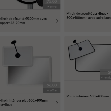
75,00
✔ offre
Miroir de sécurité acrylique -
600x400mm - avec cadre jaun
Miroir de sécurité Ø300mm avec
support 48-90mm
2
✔ remis
96,00
✔ offre
Miroir intérieur 600x400mm
Miroir intérieur plat 600x400mm
acrylique