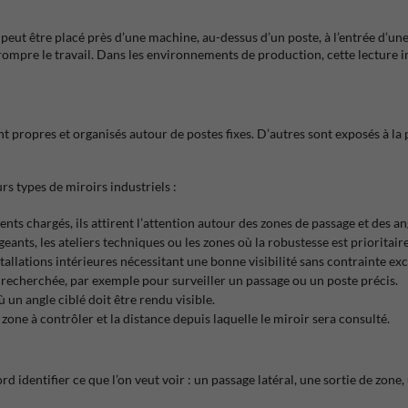
l peut être placé près d’une machine, au-dessus d’un poste, à l’entrée d’
rrompre le travail. Dans les environnements de production, cette lecture 
t propres et organisés autour de postes fixes. D’autres sont exposés à la
s types de miroirs industriels :
ents chargés, ils attirent l’attention autour des zones de passage et des an
nts, les ateliers techniques ou les zones où la robustesse est prioritaire
stallations intérieures nécessitant une bonne visibilité sans contrainte exc
t recherchée, par exemple pour surveiller un passage ou un poste précis.
 un angle ciblé doit être rendu visible.
a zone à contrôler et la distance depuis laquelle le miroir sera consulté.
ord identifier ce que l’on veut voir : un passage latéral, une sortie de zo