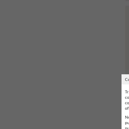
C
Tr
co
co
of
No
pu
pu