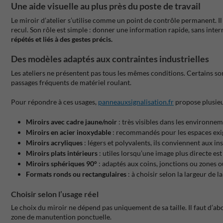
Une aide visuelle au plus près du poste de travail
Le miroir d’atelier s’utilise comme un point de contrôle permanent. I
recul. Son rôle est simple : donner une information rapide, sans inte
répétés et liés à des gestes précis.
Des modèles adaptés aux contraintes industrielles
Les ateliers ne présentent pas tous les mêmes conditions. Certains son
passages fréquents de matériel roulant.
Pour répondre à ces usages,
panneauxsignalisation.fr
propose plusieur
Miroirs avec cadre jaune/noir
: très visibles dans les environnem
Miroirs en acier inoxydable
: recommandés pour les espaces exigea
Miroirs acryliques
: légers et polyvalents, ils conviennent aux in
Miroirs plats intérieurs
: utiles lorsqu’une image plus directe es
Miroirs sphériques 90°
: adaptés aux coins, jonctions ou zones où
Formats ronds ou rectangulaires
: à choisir selon la largeur de l
Choisir selon l’usage réel
Le choix du miroir ne dépend pas uniquement de sa taille. Il faut d’ab
zone de manutention ponctuelle.