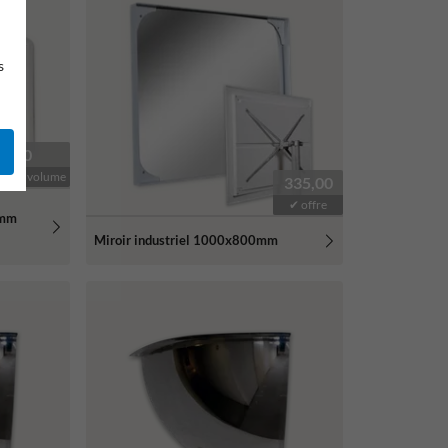
s
83,00
e sur volume
335,00
✔ offre
0mm
Miroir industriel 1000x800mm