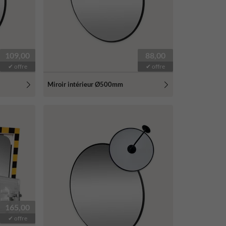
109,00
88,00
✔ offre
✔ offre
Miroir intérieur Ø500mm
165,00
✔ offre