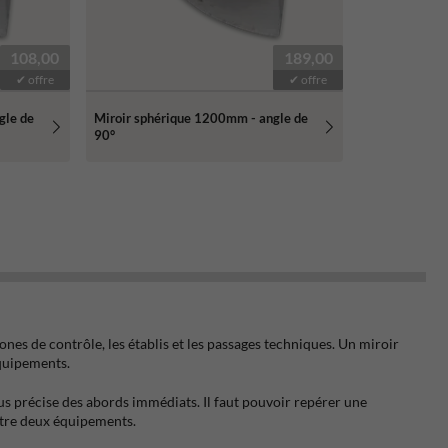
108,00
189,00
✔ offre
✔ offre
gle de
Miroir sphérique 1200mm - angle de
90°
ones de contrôle, les établis et les passages techniques. Un miroir
équipements.
lus précise des abords immédiats. Il faut pouvoir repérer une
ntre deux équipements.