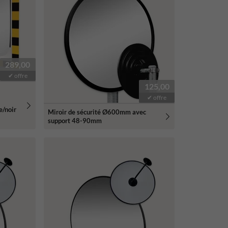
289,00
✔ offre
125,00
✔ offre
e/noir
Miroir de sécurité Ø600mm avec
support 48-90mm