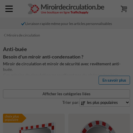
Livraison rapide même pour les articles personnalisables
Miroirs de circulation
Anti-buée
Besoin d'un miroir anti-condensation ?
Miroir de circulation et miroir de sécurité avec revêtement anti-
buée.
Ces miroirs de circulation ne souffrent pas du phénomène bien
En savoir plus
connu des miroirs embués qui obstruent la vue et détruisent la
fonction du miroir.
Afficher les catégories liées
Trier par:
choix plus
populaire