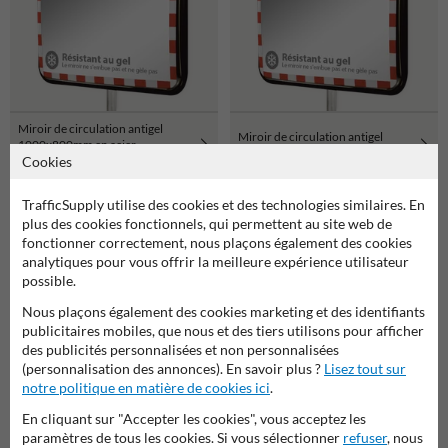
Miroir de circulation antigel
Miroir de circulation antigel
1000x800mm en acier
800x600mm en acier inoxydable
Cookies
inoxydable
TrafficSupply utilise des cookies et des technologies similaires. En
plus des cookies fonctionnels, qui permettent au site web de
fonctionner correctement, nous plaçons également des cookies
analytiques pour vous offrir la meilleure expérience utilisateur
possible.
Nous plaçons également des cookies marketing et des identifiants
publicitaires mobiles, que nous et des tiers utilisons pour afficher
des publicités personnalisées et non personnalisées
(personnalisation des annonces). En savoir plus ?
Lisez tout sur
notre politique en matière de cookies ici
.
Miroir de circulation antigel
En cliquant sur "Accepter les cookies", vous acceptez les
600x450mm en acier inoxydable
paramètres de tous les cookies. Si vous sélectionner
refuser
, nous