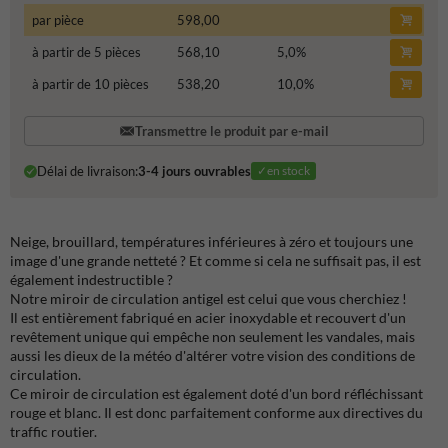
par pièce
598,00
à partir de 5 pièces
568,10
5,0
%
à partir de 10 pièces
538,20
10,0
%
Transmettre le produit par e-mail
Délai de livraison:
3-4 jours ouvrables
✓en stock
Neige, brouillard, températures inférieures à zéro et toujours une
image d'une grande netteté ? Et comme si cela ne suffisait pas, il est
également indestructible ?
Notre miroir de circulation antigel est celui que vous cherchiez !
Il est entièrement fabriqué en acier inoxydable et recouvert d'un
revêtement unique qui empêche non seulement les vandales, mais
aussi les dieux de la météo d'altérer votre vision des conditions de
circulation.
Ce miroir de circulation est également doté d'un bord réfléchissant
rouge et blanc. Il est donc parfaitement conforme aux directives du
traffic routier.