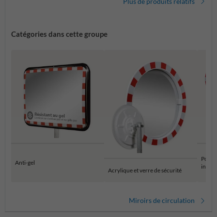
Plus de produits relatifs
Catégories dans cette groupe
Polyca
Anti-gel
inoxy
Acrylique et verre de sécurité
Miroirs de circulation