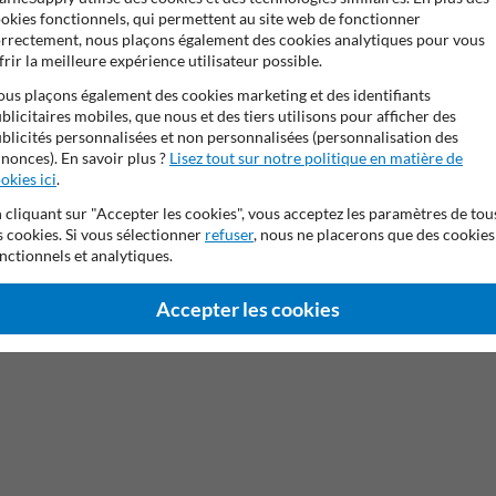
okies fonctionnels, qui permettent au site web de fonctionner
rrectement, nous plaçons également des cookies analytiques pour vous
frir la meilleure expérience utilisateur possible.
us plaçons également des cookies marketing et des identifiants
blicitaires mobiles, que nous et des tiers utilisons pour afficher des
blicités personnalisées et non personnalisées (personnalisation des
nonces). En savoir plus ?
Lisez tout sur notre politique en matière de
okies ici
.
Capuchon pour poteau de
signalisation de Ø51mm ou Ø76mm
 cliquant sur "Accepter les cookies", vous acceptez les paramètres de tou
s cookies. Si vous sélectionner
refuser
, nous ne placerons que des cookies
nctionnels et analytiques.
Accepter les cookies