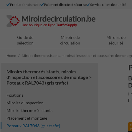
Production durable
Paiement directe et sécurisé
Service client de qualité
Guide de
Miroirs de
Miroirs de
sélection
circulation
sécurité
Home
Miroirs thermorésistants, miroirs d'inspection et accessoires de montag
P
Miroirs thermorésistants, miroirs
d'inspection et accessoires de montage >
B
Poteaux RAL7043 (gris trafic)
D
Il
Fixations
po
Miroirs d'inspection
Miroirs thermorésistants
Placement et montage
c
Poteaux RAL7043 (gris trafic)
p