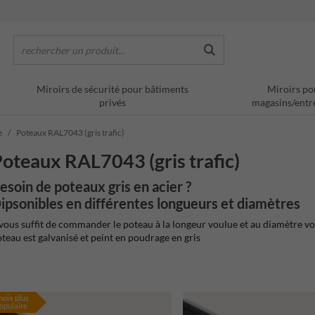
rechercher un produit...
Miroirs de sécurité pour bâtiments
Miroirs po
privés
magasins/entr
e
Poteaux RAL7043 (gris trafic)
oteaux RAL7043 (gris trafic)
esoin de poteaux gris en acier ?
ipsonibles en différentes longueurs et diamètres
 vous suffit de commander le poteau à la longeur voulue et au diamètre voul
teau est galvanisé et peint en poudrage en gris
hoix plus
opulaire