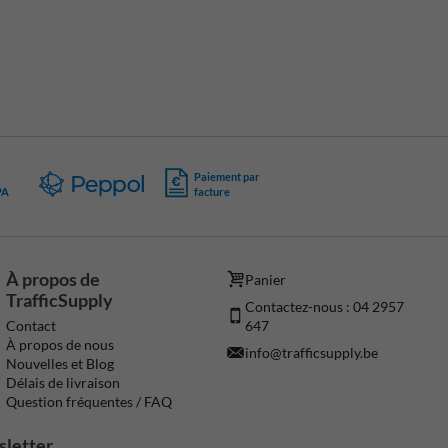
Paiement par
PA
facture
À propos de
Panier
TrafficSupply
Contactez-nous : 04 2957
647
Contact
À propos de nous
info@trafficsupply.be
Nouvelles et Blog
Délais de livraison
Question fréquentes / FAQ
sletter