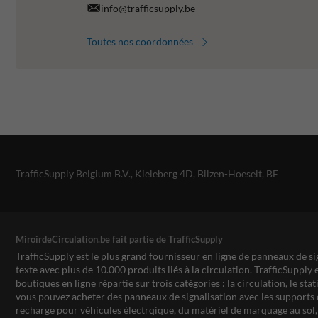
info@trafficsupply.be
Toutes nos coordonnées
TrafficSupply Belgium B.V.,
Kieleberg 4D
,
Bilzen-Hoeselt, BE
MiroirdeCirculation.be fait partie de TrafficSupply
TrafficSupply est le plus grand fournisseur en ligne de panneaux de si
texte avec plus de 10.000 produits liés à la circulation. TrafficSupply 
boutiques en ligne répartie sur trois catégories : la circulation, le st
vous pouvez acheter des panneaux de signalisation avec les supports 
recharge pour véhicules électrqique, du matériel de marquage au sol, 