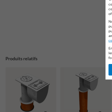
co
co
of
No
pu
pu
an
co
En
le
fo
Produits relatifs