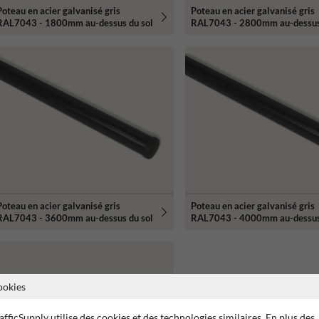
Poteau en acier galvanisé gris
Poteau en acier galvanisé gris
RAL7043 - 1800mm au-dessus du sol
RAL7043 - 2800mm au-dessus
Poteau en acier galvanisé gris
Poteau en acier galvanisé gris
RAL7043 - 3600mm au-dessus du sol
RAL7043 - 4000mm au-dessus
ookies
afficSupply utilise des cookies et des technologies similaires. En plus des