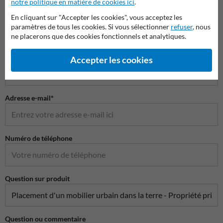
notre politique en matière de cookies ici
.
Poser votre question à MiroirdeCirculation.be
En cliquant sur "Accepter les cookies", vous acceptez les
Nom*
paramètres de tous les cookies. Si vous sélectionner
refuser
, nous
ne placerons que des cookies fonctionnels et analytiques.
Nom de l'entreprise
Accepter les cookies
Adresse e-mail*
Numéro de téléphone
Question sur produit
Question ou commentaire