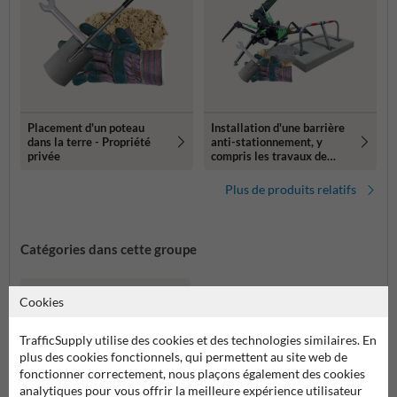
Placement d'un poteau
Installation d'une barrière
dans la terre - Propriété
anti-stationnement, y
privée
compris les travaux de
voirie (300 kg+)
Plus de produits relatifs
Catégories dans cette groupe
Cookies
TrafficSupply utilise des cookies et des technologies similaires. En
plus des cookies fonctionnels, qui permettent au site web de
fonctionner correctement, nous plaçons également des cookies
analytiques pour vous offrir la meilleure expérience utilisateur