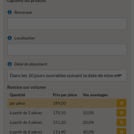
Options du produit
Remarque
Localisation
Délai de placement
Remise sur volume
Quantité
Prix par pièce
Vos avantages
par pièce
189,00
à partir de 2 pièces
170,10
10,0
%
à partir de 4 pièces
151,20
20,0
%
à partir de 8 pièces
113,40
40,0
%