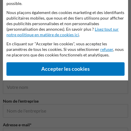
possible.
Nous plaçons également des cookies marketing et des identifiants
publicitaires mobiles, que nous et des tiers utilisons pour afficher
des publicités personnalisées et non personnalisées
Placement et montage
(personnalisation des annonces). En savoir plus ?
Lisez tout sur
notre politique en matière de cookies ici
.
Placement et montage
En cliquant sur "Accepter les cookies", vous acceptez les
paramètres de tous les cookies. Si vous sélectionner
refuser
, nous
ne placerons que des cookies fonctionnels et analytiques.
Accepter les cookies
Poser votre question à MiroirdeCirculation.be
Nom*
Nom de l'entreprise
Adresse e-mail*