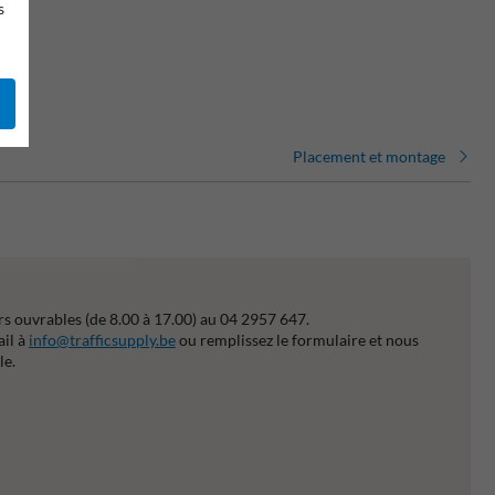
s
Placement et montage
s ouvrables (de 8.00 à 17.00) au 04 2957 647.
ail à
info@trafficsupply.be
ou remplissez le formulaire et nous
le.