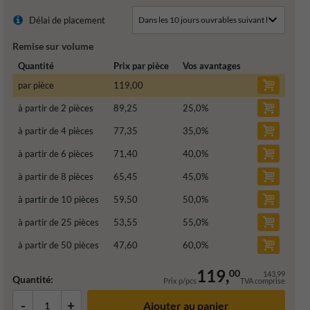
Délai de placement
Remise sur volume
Quantité
Prix par pièce
Vos avantages
par pièce
119,00
à partir de 2 pièces
89,25
25,0
%
à partir de 4 pièces
77,35
35,0
%
à partir de 6 pièces
71,40
40,0
%
à partir de 8 pièces
65,45
45,0
%
à partir de 10 pièces
59,50
50,0
%
à partir de 25 pièces
53,55
55,0
%
à partir de 50 pièces
47,60
60,0
%
119,
00
143,99
Quantité:
Prix p/pcs
TVA comprise
-
+
Ajouter au panier