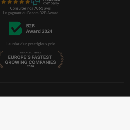
Consulter nos
7061
avis
Le gagnant du Becom B2B Award
Lauréat d'un prestigieux prix