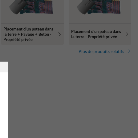
Placement d'un poteau dans
Placement d'un poteau dans
la terre + Pavage + Béton -
la terre - Propriété privée
Propriété privée
Plus de produits relatifs