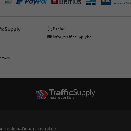
bancaire SE
ficSupply
Panier
info@trafficsupply.be
 / FAQ
gnalisation, d'information et de