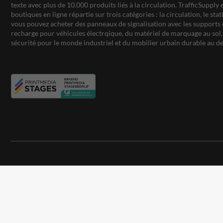
texte avec plus de 10.000 produits liés à la circulation. TrafficSupply 
boutiques en ligne répartie sur trois catégories : la circulation, le st
vous pouvez acheter des panneaux de signalisation avec les supports 
recharge pour véhicules électrqique, du matériel de marquage au sol, 
sécurité pour le monde industriel et du mobilier urbain durable au de