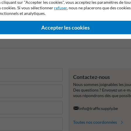
 cliquant sur "Accepter les cookies", vous acceptez les paramètres de tou
s cookies. Si vous sélectionner
refuser
, nous ne placerons que des cookies
nctionnels et analytiques.
Accepter les cookies
Contactez-nous
Nous sommes joignables les jour
Des questions ? Envoyez un e-m
vous répondrons dès que possib
info@trafficsupply.be
Toutes nos coordonnées