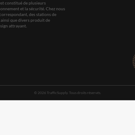
est constitué de plusieurs
ationnement et la sécurité. Chez nous
correspondant, des stations de
ainsi que divers produit de
sign attrayant.
© 2026 TrafficSupply. Tous droits réservés.