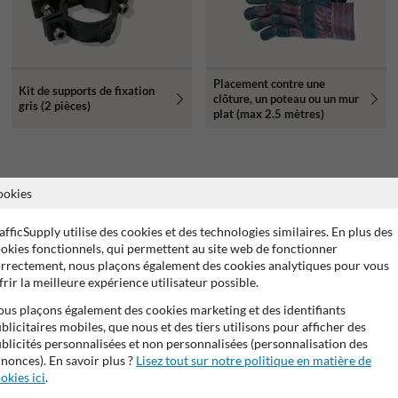
Placement contre une
Kit de supports de fixation
clôture, un poteau ou un mur
gris (2 pièces)
plat (max 2.5 mètres)
ookies
afficSupply utilise des cookies et des technologies similaires. En plus des
okies fonctionnels, qui permettent au site web de fonctionner
rrectement, nous plaçons également des cookies analytiques pour vous
frir la meilleure expérience utilisateur possible.
us plaçons également des cookies marketing et des identifiants
blicitaires mobiles, que nous et des tiers utilisons pour afficher des
blicités personnalisées et non personnalisées (personnalisation des
nonces). En savoir plus ?
Lisez tout sur notre politique en matière de
okies ici
.