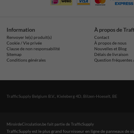
Information
À propos de Traf
Renvoyer le(s) produit(s)
Contact
Cookie / Vie privée
À propos de nous
Clause de non responsabilité
Nouvelles et Blog
Sitemap
Délais de livraison
Conditions générales
Question fréquentes
TrafficSupply Belgium B.V.,
Kieleberg 4D
,
Bilzen-Hoeselt, BE
MiroirdeCirculation.be fait partie de TrafficSupply
TrafficSupply est le plus grand fournisseur en ligne de panneaux de si