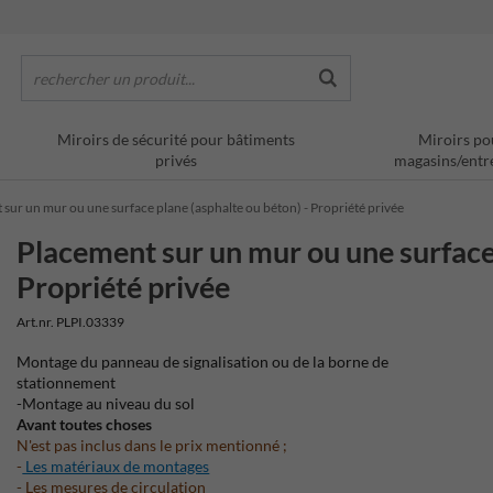
rechercher un produit...
Miroirs de sécurité pour bâtiments
Miroirs po
privés
magasins/entr
sur un mur ou une surface plane (asphalte ou béton) - Propriété privée
Placement sur un mur ou une surface 
Propriété privée
Art.nr. PLPI.03339
Montage du panneau de signalisation ou de la borne de
stationnement
-Montage au niveau du sol
Avant toutes choses
N'est pas inclus dans le prix mentionné ;
-
Les matériaux de montages
- Les mesures de circulation