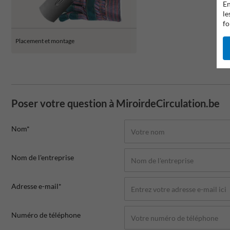
En
le
fo
Placement et montage
Poser votre question à MiroirdeCirculation.be
Nom*
Nom de l'entreprise
Adresse e-mail*
Numéro de téléphone