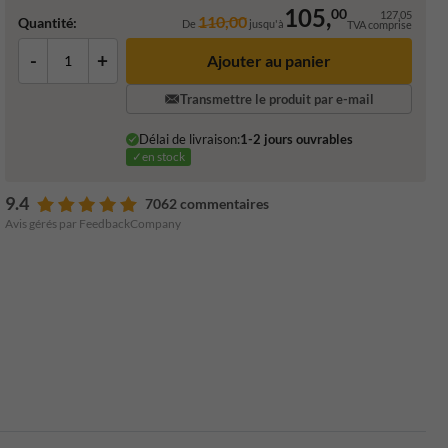
105,
00
127,05
110,00
Quantité:
De
jusqu'à
TVA comprise
-
+
Ajouter au panier
Transmettre le produit par e-mail
Délai de livraison:
1-2 jours ouvrables
✓en stock
9.4
7062 commentaires
Avis gérés par FeedbackCompany