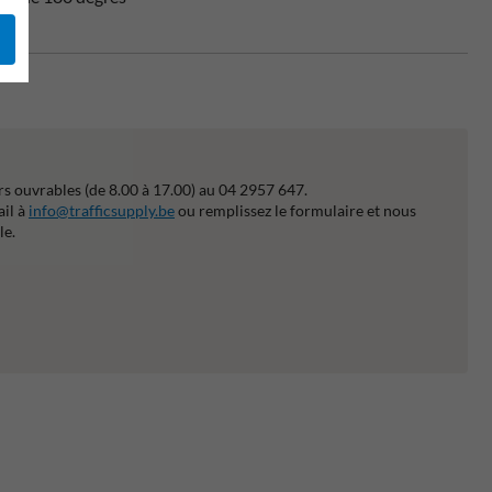
s ouvrables (de 8.00 à 17.00) au 04 2957 647.
ail à
info@trafficsupply.be
ou remplissez le formulaire et nous
le.