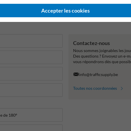
Accepter les cookies
Contactez-nous
Nous sommes joignables les jour
Des questions ? Envoyez un e-m
vous répondrons dès que possib
info@trafficsupply.be
Toutes nos coordonnées