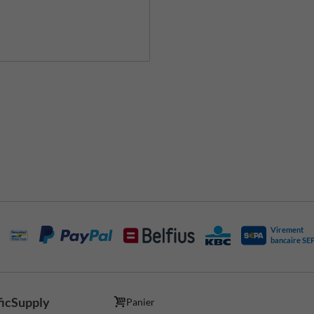
Virement
bancaire SE
ficSupply
Panier