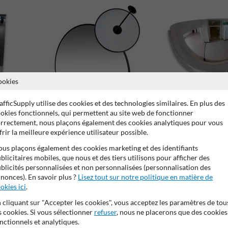
ookies
afficSupply utilise des cookies et des technologies similaires. En plus des
okies fonctionnels, qui permettent au site web de fonctionner
rrectement, nous plaçons également des cookies analytiques pour vous
frir la meilleure expérience utilisateur possible.
Environnement
us plaçons également des cookies marketing et des identifiants
blicitaires mobiles, que nous et des tiers utilisons pour afficher des
Bureaux
blicités personnalisées et non personnalisées (personnalisation des
nonces). En savoir plus ?
Lisez tout sur notre politique en matière de
okies ici
.
Miroi
 cliquant sur "Accepter les cookies", vous acceptez les paramètres de tou
s cookies. Si vous sélectionner
refuser
, nous ne placerons que des cookies
nctionnels et analytiques.
antie constructeur
Convient à un usage intérieur
Angle de v