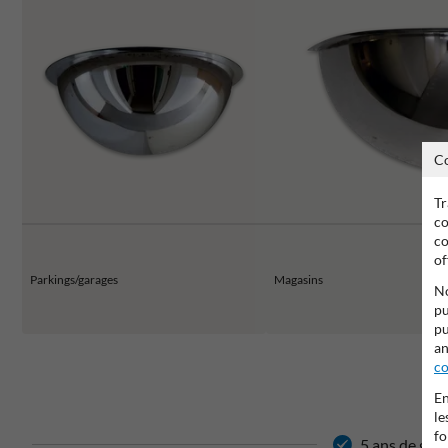
C
Tr
co
co
of
Parkings/garages
Magasins
No
pu
pu
an
co
En
le
fo
5 ans de gar