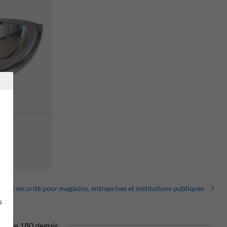
r de sécurité pour magasins, entreprises et institutions publiques
s
ue de 180 degrés