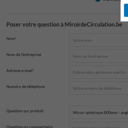
Poser votre question à MiroirdeCirculation.be
Nom*
Nom de l'entreprise
Adresse e-mail*
Numéro de téléphone
Question sur produit
Question ou commentaire