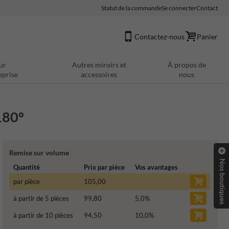
Statut de la commande
Se connecter
Contact
Contactez-nous
Panier
ur
Autres miroirs et
À propos de
eprise
accessoires
nous
180°
Remise sur volume
Nos boutiques
Quantité
Prix par pièce
Vos avantages
par pièce
105,00
à partir de 5 pièces
99,80
5,0
%
à partir de 10 pièces
94,50
10,0
%