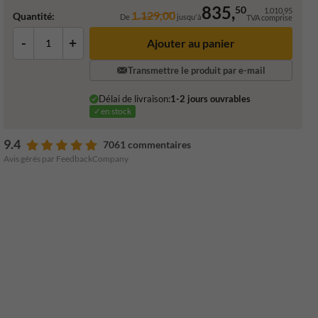
835,
50
1.010,95
1.129,00
Quantité:
De
jusqu'à
TVA comprise
-
+
Ajouter au panier
Transmettre le produit par e-mail
Délai de livraison:
1-2 jours ouvrables
✓en stock
9.4
7061 commentaires
Avis gérés par FeedbackCompany