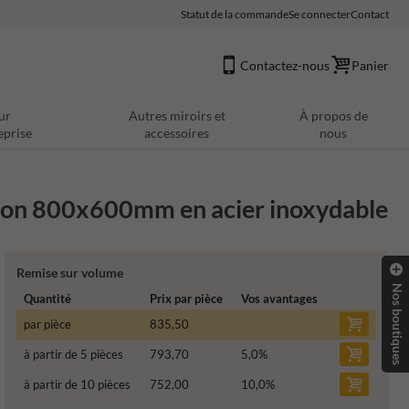
Statut de la commande
Se connecter
Contact
Contactez-nous
Panier
ur
Autres miroirs et
À propos de
eprise
accessoires
nous
ation 800x600mm en acier inoxydable
Remise sur volume
Nos boutiques
Quantité
Prix par pièce
Vos avantages
par pièce
835,50
à partir de 5 pièces
793,70
5,0
%
à partir de 10 pièces
752,00
10,0
%