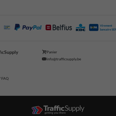
Virement
bancaire SE
ficSupply
Panier
info@trafficsupply.be
 / FAQ