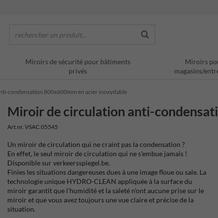
rechercher un produit...
Miroirs de sécurité pour bâtiments
Miroirs po
privés
magasins/entr
 anti-condensation 800x600mm en acier inoxydable
Miroir de circulation anti-condens
Art.nr. VSAC.05545
Un miroir de circulation qui ne craint pas la condensation ?
En effet, le seul miroir de circulation qui ne s'embue jamais !
Disponible sur verkeersspiegel.be.
Finies les situations dangereuses dues à une image floue ou sale. La
technologie unique HYDRO-CLEAN appliquée à la surface du
miroir garantit que l'humidité et la saleté n'ont aucune prise sur le
miroir et que vous avez toujours une vue claire et précise de la
situation.