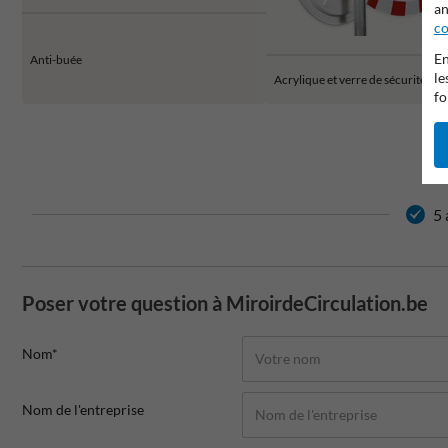
an
co
En
Anti-buée
le
Acrylique et verre de sécurité
fo
5 
Poser votre question à MiroirdeCirculation.be
Nom*
Nom de l'entreprise