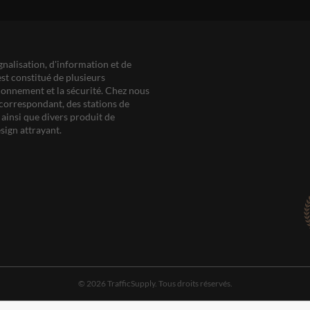
gnalisation, d'information et de
est constitué de plusieurs
ationnement et la sécurité. Chez nous
correspondant, des stations de
ainsi que divers produit de
sign attrayant.
© 2026 TrafficSupply. Tous droits réservés.