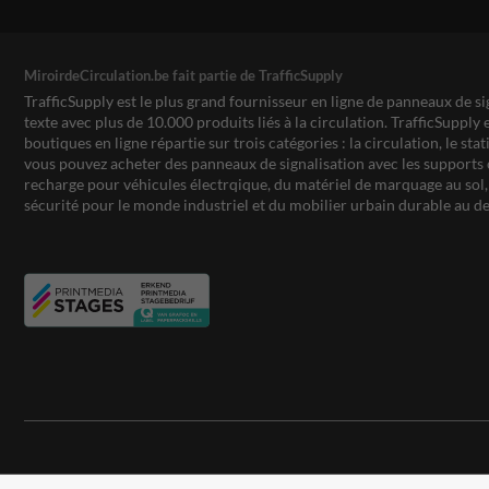
MiroirdeCirculation.be fait partie de TrafficSupply
TrafficSupply est le plus grand fournisseur en ligne de panneaux de si
texte avec plus de 10.000 produits liés à la circulation. TrafficSupply 
boutiques en ligne répartie sur trois catégories : la circulation, le st
vous pouvez acheter des panneaux de signalisation avec les supports 
recharge pour véhicules électrqique, du matériel de marquage au sol, 
sécurité pour le monde industriel et du mobilier urbain durable au de