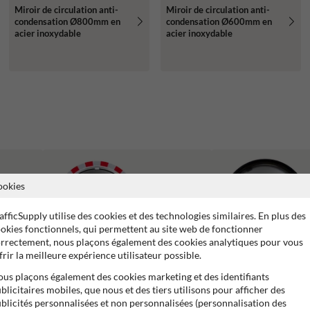
Miroir de circulation anti-
Miroir de circulation anti-
condensation Ø800mm en
condensation Ø600mm en
acier inoxydable
acier inoxydable
ookies
afficSupply utilise des cookies et des technologies similaires. En plus des
okies fonctionnels, qui permettent au site web de fonctionner
rrectement, nous plaçons également des cookies analytiques pour vous
frir la meilleure expérience utilisateur possible.
us plaçons également des cookies marketing et des identifiants
blicitaires mobiles, que nous et des tiers utilisons pour afficher des
blicités personnalisées et non personnalisées (personnalisation des