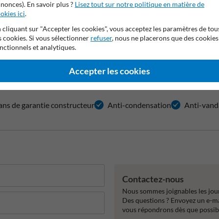
nonces). En savoir plus ?
Lisez tout sur notre politique en matière de
okies ici
.
 cliquant sur "Accepter les cookies", vous acceptez les paramètres de tou
Polycarbonate et acier inoxydable
Grand angle
s cookies. Si vous sélectionner
refuser
, nous ne placerons que des cookies
nctionnels et analytiques.
Accepter les cookies
ans de garantie constructeur
Anti-condensation
Anti-vand
Contactez-nous
Nous sommes joignables les jour
Des questions ? Envoyez un e-m
vous répondrons dès que possib