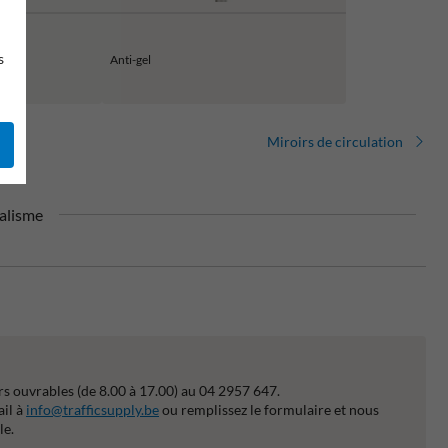
s
Anti-gel
Miroirs de circulation
alisme
s ouvrables (de 8.00 à 17.00) au 04 2957 647.
ail à
info@trafficsupply.be
ou remplissez le formulaire et nous
le.