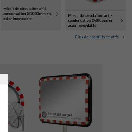
Miroir de circulation anti-
condensation Ø1000mm en
Miroir de circulation anti-
acier inoxydable
condensation Ø800mm en
acier inoxydable
Plus de produits relatifs