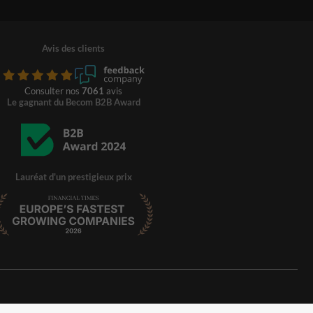
Avis des clients
Consulter nos
7061
avis
Le gagnant du Becom B2B Award
Lauréat d'un prestigieux prix