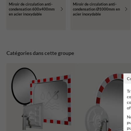
Miroir de circulation anti-
Miroir de circulation anti-
condensation 600x400mm
condensation Ø1000mm en
en acier inoxydable
acier inoxydable
Catégories dans cette groupe
C
Tr
co
co
of
No
pu
pu