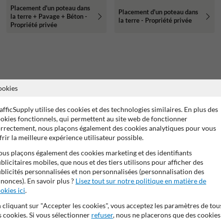
Placement d'un poteau dans
Placement d'un poteau dans
la terre + Pavage + Béton -
la terre - Propriété privée
Propriété privée
ookies
afficSupply utilise des cookies et des technologies similaires. En plus des
okies fonctionnels, qui permettent au site web de fonctionner
rrectement, nous plaçons également des cookies analytiques pour vous
frir la meilleure expérience utilisateur possible.
us plaçons également des cookies marketing et des identifiants
blicitaires mobiles, que nous et des tiers utilisons pour afficher des
blicités personnalisées et non personnalisées (personnalisation des
nonces). En savoir plus ?
Lisez tout sur notre politique en matière de
okies ici
.
 cliquant sur "Accepter les cookies", vous acceptez les paramètres de tou
s cookies. Si vous sélectionner
refuser
, nous ne placerons que des cookies