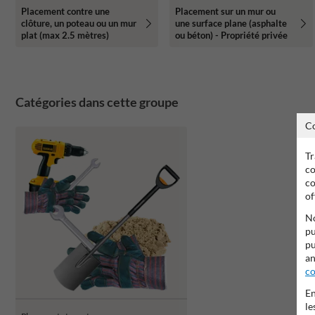
Placement contre une
Placement sur un mur ou
clôture, un poteau ou un mur
une surface plane (asphalte
plat (max 2.5 mètres)
ou béton) - Propriété privée
Catégories dans cette groupe
C
Tr
co
co
of
No
pu
pu
an
co
En
le