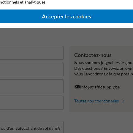
nctionnels et analytiques.
Accepter les cookies
Contactez-nous
Nous sommes joignables les jour
Des questions ? Envoyez un e-m
vous répondrons dès que possib
info@trafficsupply.be
Toutes nos coordonnées