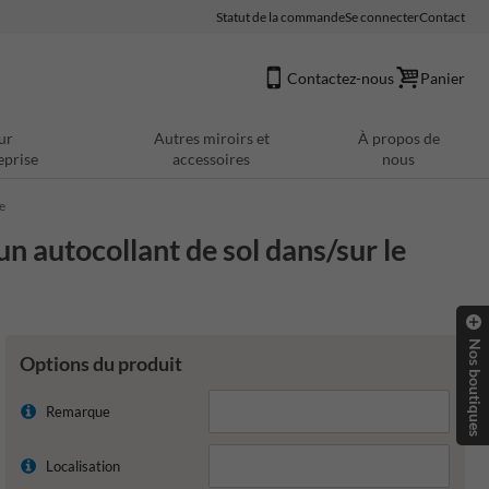
Statut de la commande
Se connecter
Contact
Contactez-nous
Panier
ur
Autres miroirs et
À propos de
eprise
accessoires
nous
e
n autocollant de sol dans/sur le
Nos boutiques
Options du produit
Remarque
Localisation