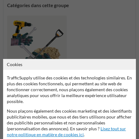
Catégories dans cette groupe
Cookies
TrafficSupply utilise des cookies et des technologies similaires. En
Placement et montage
plus des cookies fonctionnels, qui permettent au site web de
fonctionner correctement, nous plaçons également des cookies
analytiques pour vous offrir la meilleure expérience utilisateur
possible.
Placement et montage
Nous plaçons également des cookies marketing et des identifiants
publicitaires mobiles, que nous et des tiers utilisons pour afficher
des publicités personnalisées et non personnalisées
(personnalisation des annonces). En savoir plus ?
Lisez tout sur
Poser votre question à MiroirdeCirculation.be
notre politique en matière de cookies ici
.