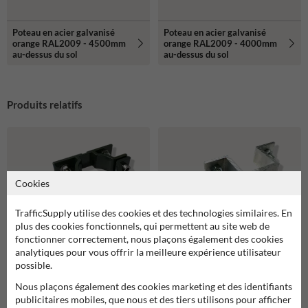
Poteau en acier galvanisé
Poteau en acier galvanisé
orange RAL2009 - 4500mm
orange RAL2009 - 4000mm
au-dessus du sol
au-dessus du sol
Produits relatifs
Cookies
TrafficSupply utilise des cookies et des technologies similaires. En
plus des cookies fonctionnels, qui permettent au site web de
fonctionner correctement, nous plaçons également des cookies
analytiques pour vous offrir la meilleure expérience utilisateur
possible.
Kit de supports de fixation gris (2
Kit de supports de fixation en alu
Nous plaçons également des cookies marketing et des identifiants
pièces)
(2 pièces) 40x40mm
publicitaires mobiles, que nous et des tiers utilisons pour afficher