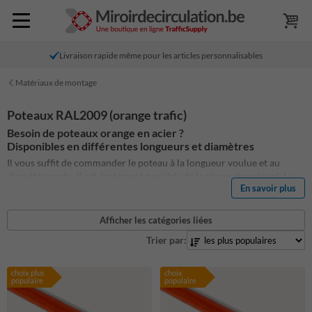
Livraison rapide même pour les articles personnalisables
Matériaux de montage
Poteaux RAL2009 (orange trafic)
Besoin de poteaux orange en acier ?
Disponibles en différentes longueurs et diamètres
Il vous suffit de commander le poteau à la longueur voulue et au
diamètre voulu. Il est également possible de la placer dans le sol. Le
En savoir plus
poteau est galvanisé et peint en poudrage en gris
Afficher les catégories liées
Trier par:
choix plus
choix
populaire
populaire