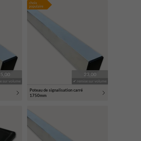
choix
populaire
25,00
23,00
e sur volume
✔ remise sur volume
Poteau de signalisation carré
1750mm