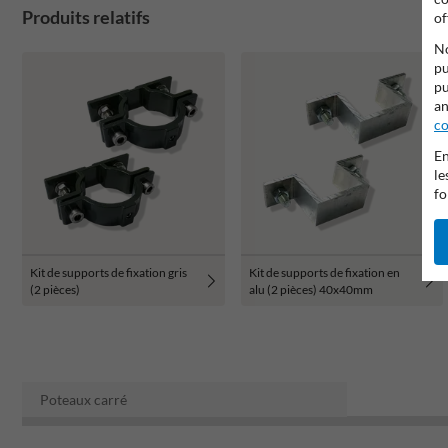
Produits relatifs
of
No
pu
pu
an
co
En
le
fo
Kit de supports de fixation gris
Kit de supports de fixation en
(2 pièces)
alu (2 pièces) 40x40mm
Poteaux carré