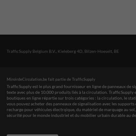
TrafficSupply Belgium B.V.,
Kieleberg 4D
,
Bilzen-Hoeselt, BE
MiroirdeCirculation.be fait partie de TrafficSupply
TrafficSupply est le plus grand fournisseur en ligne de panneaux de si
texte avec plus de 10.000 produits liés à la circulation. TrafficSupply 
boutiques en ligne répartie sur trois catégories : la circulation, le st
vous pouvez acheter des panneaux de signalisation avec les supports 
recharge pour véhicules électrqique, du matériel de marquage au sol, 
sécurité pour le monde industriel et du mobilier urbain durable au de