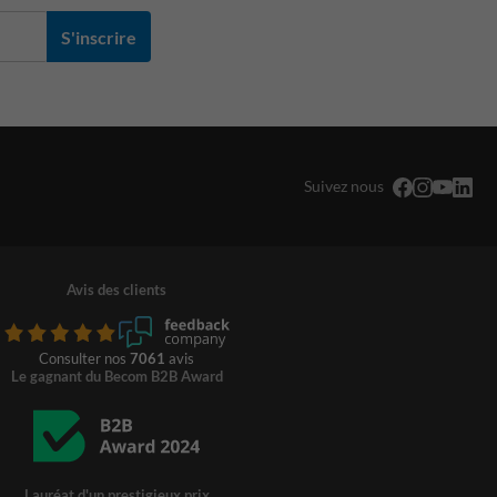
S'inscrire
Suivez nous
Avis des clients
Consulter nos
7061
avis
Le gagnant du Becom B2B Award
Lauréat d'un prestigieux prix