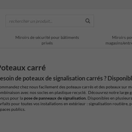
rechercher un produit...
Miroirs de sécurité pour bâtiments
Miroirs po
privés
magasins/entr
oteaux carré
esoin de poteaux de signalisation carrés ? Disponibl
mmandez chez nous facilement des poteaux carrés et des poteaux sur me
mbinaison avec nos socles en plastique recyclé. Découvrez notre large
nçus pour la
pose de panneaux de signalisation
. Disponibles en plusieur
rfaits pour toutes vos installations en extérieur : signalisation routière, 
paces publics.