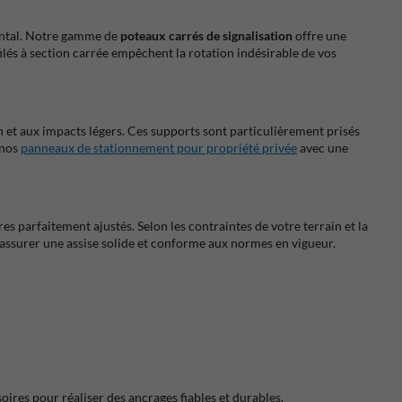
mental. Notre gamme de
poteaux carrés de signalisation
offre une
ilés à section carrée empêchent la rotation indésirable de vos
 et aux impacts légers. Ces supports sont particulièrement prisés
 nos
panneaux de stationnement pour propriété privée
avec une
es parfaitement ajustés. Selon les contraintes de votre terrain et la
'assurer une assise solide et conforme aux normes en vigueur.
ires pour réaliser des ancrages fiables et durables.