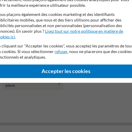
frir la meilleure expérience utilisateur possible.
us plaçons également des cookies marketing et des identifiants
blicitaires mobiles, que nous et des tiers utilisons pour afficher des
blicités personnalisées et non personnalisées (personnalisation des
nonces). En savoir plus ?
Lisez tout sur notre politique en matière de
okies ici
.
 cliquant sur "Accepter les cookies", vous acceptez les paramètres de tou
s cookies. Si vous sélectionner
refuser
, nous ne placerons que des cookies
nctionnels et analytiques.
Accepter les cookies
Support de fixation gris (1
pièce)