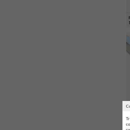
C
Tr
co
co