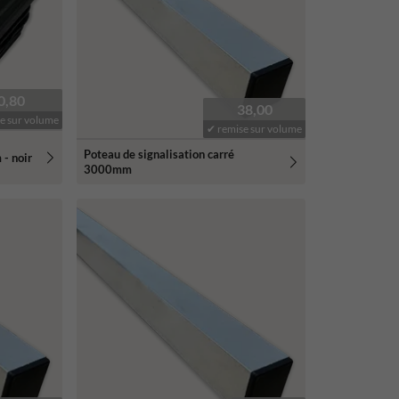
0,80
38,00
e sur volume
✔ remise sur volume
Poteau de signalisation carré
- noir
3000mm