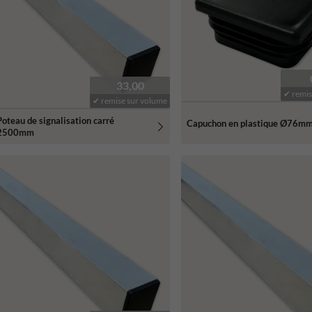
33,00
✔ remis
✔ remise sur volume
Poteau de signalisation carré
Capuchon en plastique Ø76mm 
2500mm