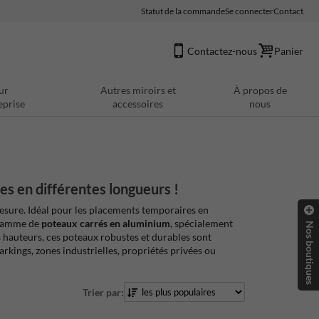
Statut de la commande
Se connecter
Contact
Contactez-nous
Panier
ur
Autres miroirs et
À propos de
eprise
accessoires
nous
es en différentes longueurs !
sure. Idéal pour les placements temporaires en
 gamme de
poteaux carrés en aluminium
, spécialement
Nos boutiques
s hauteurs, ces poteaux robustes et durables sont
parkings, zones industrielles, propriétés privées ou
Trier par: