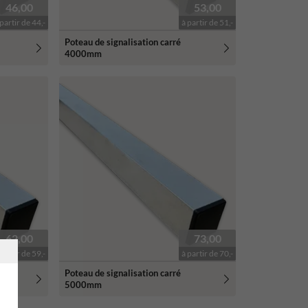
46,00
53,00
 partir de 44,-
à partir de 51,-
Poteau de signalisation carré
4000mm
62,00
73,00
 partir de 59,-
à partir de 70,-
Poteau de signalisation carré
5000mm