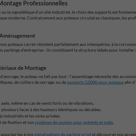
 Montage Professionnelles
 ou la signalétique d'un site industriel, le choix des supports est fonda
étique moderne. Contrairement aux poteaux circulaires classiques, les prof
 d'Aménagement
nos poteaux carrés résistent parfaitement aux intempéries, à la corrosion
 parkings d'entreprise : ils constituent la structure idéale pour installer
atériaux de Montage
d'ancrage, le poteau ne fait pas tout : l'assemblage nécessite des accessoir
fiques, de colliers de serrage, ou de
supports G2000 pour poteaux
afin d
 axés, même en cas de vents forts ou de vibrations.
plusieurs faces à des hauteurs identiques ou décalées.
s industriels et les voies privées.
 de fixation et nos
systèmes de soutien pour potelets et mâts
.
 associez-les à nos
signalisations de parking privé
et découvrez nos accesso