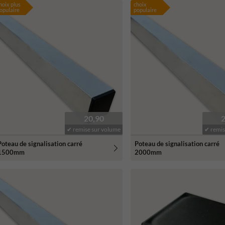
hoix plus
choix
opulaire
populaire
20,90
✔ remise sur volume
✔ remis
Poteau de signalisation carré
Poteau de signalisation carré
1500mm
2000mm