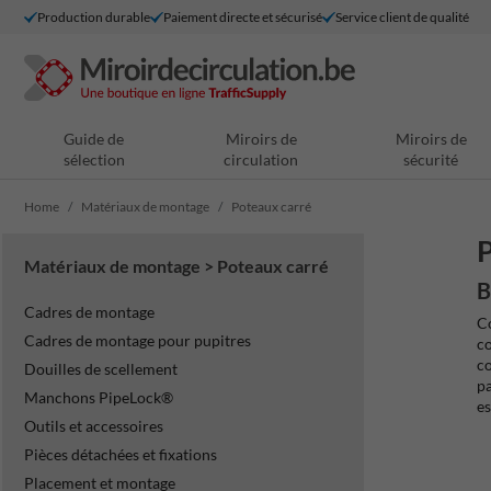
Production durable
Paiement directe et sécurisé
Service client de qualité
Guide de
Miroirs de
Miroirs de
sélection
circulation
sécurité
Home
Matériaux de montage
Poteaux carré
P
Matériaux de montage > Poteaux carré
B
Cadres de montage
Co
Cadres de montage pour pupitres
co
co
Douilles de scellement
pa
Manchons PipeLock®
es
Outils et accessoires
Pièces détachées et fixations
Placement et montage