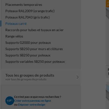
c
Placements temporaires
p
Poteaux RAL2009 (orange trafic)
Poteaux RAL7043 (gris trafic)
Poteaux carré
Raccords pour tubes et tuyaux en acier
Range vélos
Supports G2000 pour poteaux
Supports SB250 pour murs et clôtures
Supports SB250 pour poteaux
Supports variables SB250 pour poteaux
Tous les groupes de produits
voir tous les groupes de produits
Ce n'est pas ce que vous recherchez ?
TIP!
Créer votre panneau en ligne
ou
Déposer votre design