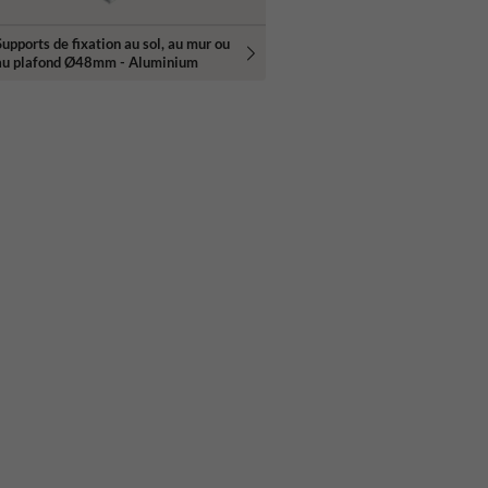
Supports de fixation au sol, au mur ou
au plafond Ø48mm - Aluminium