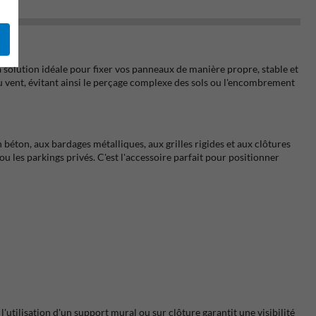
a solution idéale pour fixer vos panneaux de manière propre, stable et
u vent, évitant ainsi le perçage complexe des sols ou l'encombrement
béton, aux bardages métalliques, aux grilles rigides et aux clôtures
 ou les parkings privés. C'est l'accessoire parfait pour positionner
l'utilisation d'un support mural ou sur clôture garantit une visibilité