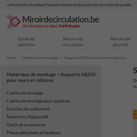
Production durable
Paiement directe et sécurisé
Service client de qualité
Guide de
Miroirs de
Miroirs de
sélection
circulation
sécurité
Home
Matériaux de montage
Supports SB250 pour murs et clôtures
S
Matériaux de montage > Supports SB250
pour murs et clôtures
Dé
ou
Cadres de montage
Cadres de montage pour pupitres
Douilles de scellement
c
p
Manchons PipeLock®
Outils et accessoires
Pièces détachées et fixations