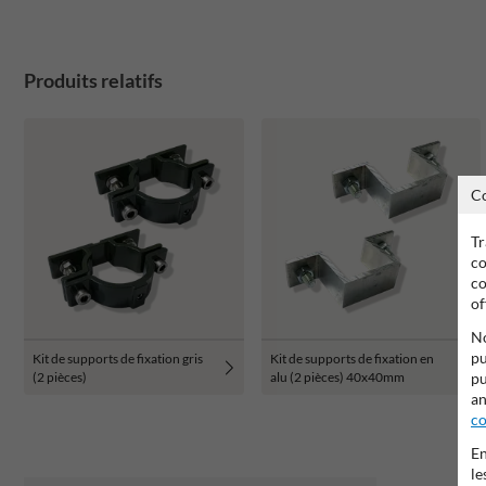
Produits relatifs
C
Tr
co
co
of
No
pu
Kit de supports de fixation gris
Kit de supports de fixation en
pu
(2 pièces)
alu (2 pièces) 40x40mm
an
co
En
le