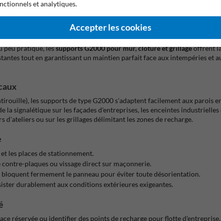
nctionnels et analytiques.
Accepter les cookies
 : Fixation Robuste sans Poteau Au Sol
u peu pratique, les
supports G2000 pour mur, clôture et grillage
offrent l
tantes tout en garantissant un maintien parfait face aux intempéries et a
icaux
irouille), les supports de type G2000 s'adaptent facilement aux parois en 
 la signalétique sur les façades d'entreprises, les enceintes industrielles
s d'ateliers ou sur les grillages délimitant les zones de recharge.
e
s et les places de stationnement.
de contre-plaques ou vissage direct sur maçonnerie.
00 bloquent fermement le panneau pour éviter toute désorientation.
sister durablement aux conditions extérieures exigeantes.
é
ce réservée ou identifier des points de recharge pour flotte d'entreprise, 