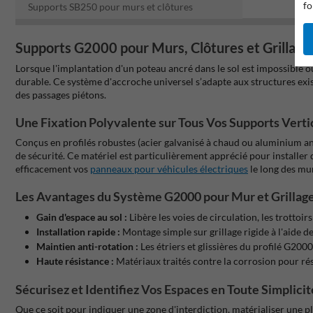
fo
Supports SB250 pour murs et clôtures
Supports G2000 pour Murs, Clôtures et Grillages
Lorsque l'implantation d'un poteau ancré dans le sol est impossible o
durable. Ce système d'accroche universel s’adapte aux structures exis
des passages piétons.
Une Fixation Polyvalente sur Tous Vos Supports Vert
Conçus en profilés robustes (acier galvanisé à chaud ou aluminium ant
de sécurité. Ce matériel est particulièrement apprécié pour installer de
efficacement vos
panneaux pour véhicules électriques
le long des mur
Les Avantages du Système G2000 pour Mur et Grillag
Gain d'espace au sol :
Libère les voies de circulation, les trottoir
Installation rapide :
Montage simple sur grillage rigide à l'aide 
Maintien anti-rotation :
Les étriers et glissières du profilé G20
Haute résistance :
Matériaux traités contre la corrosion pour ré
Sécurisez et Identifiez Vos Espaces en Toute Simplicit
Que ce soit pour indiquer une zone d'interdiction, matérialiser une pla