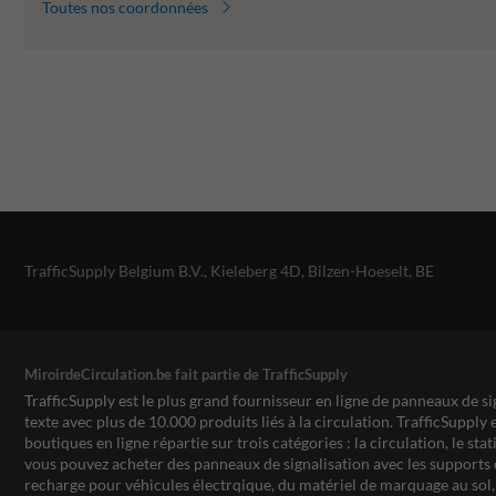
Toutes nos coordonnées
TrafficSupply Belgium B.V.,
Kieleberg 4D
,
Bilzen-Hoeselt, BE
MiroirdeCirculation.be fait partie de TrafficSupply
TrafficSupply est le plus grand fournisseur en ligne de panneaux de si
texte avec plus de 10.000 produits liés à la circulation. TrafficSupply 
boutiques en ligne répartie sur trois catégories : la circulation, le st
vous pouvez acheter des panneaux de signalisation avec les supports 
recharge pour véhicules électrqique, du matériel de marquage au sol, 