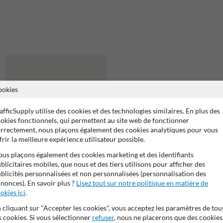
ookies
afficSupply utilise des cookies et des technologies similaires. En plus des
okies fonctionnels, qui permettent au site web de fonctionner
rrectement, nous plaçons également des cookies analytiques pour vous
frir la meilleure expérience utilisateur possible.
us plaçons également des cookies marketing et des identifiants
blicitaires mobiles, que nous et des tiers utilisons pour afficher des
Support de fixation gris (1
blicités personnalisées et non personnalisées (personnalisation des
pièce)
nonces). En savoir plus ?
Lisez tout sur notre politique en matière de
okies ici
.
 cliquant sur "Accepter les cookies", vous acceptez les paramètres de tou
s cookies. Si vous sélectionner
refuser
, nous ne placerons que des cookies